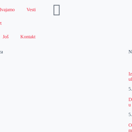
dvajamo
Vesti
t
Još
Kontakt
za
N
I
u
5
D
u
5
O
m