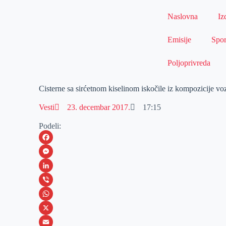
Naslovna
Iz
Emisije
Spor
Poljoprivreda
Cisterne sa sirćetnom kiselinom iskočile iz kompozicije vo
Vesti
23. decembar 2017.
17:15
Podeli:
F
a
M
c
e
L
e
s
i
V
b
s
n
i
W
o
e
k
b
h
X