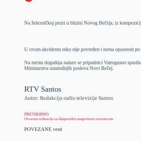
o
n
e
e
a
E
k
g
d
r
t
m
Na železničkoj pruzi u blizini Novog Bečeja, iz kompozicije 
e
I
s
a
r
n
A
i
p
l
U ovom akcidentu niko nije povređen i nema opasnosti po o
p
Na mestu događaja nalaze se pripadnici Vatrogasno spasilač
Ministarstva unutrašnjih poslova Novi Bečej.
RTV Santos
Autor: Redakcija radio televizije Santos
PRETHODNO
Otvorena ordinacija za dijagnostiku magnetnom rezonancom
POVEZANE vesti