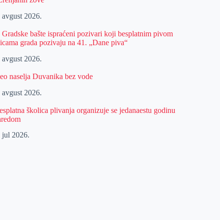
. avgust 2026.
z Gradske bašte ispraćeni pozivari koji besplatnim pivom
licama grada pozivaju na 41. „Dane piva“
. avgust 2026.
eo naselja Duvanika bez vode
. avgust 2026.
esplatna školica plivanja organizuje se jedanaestu godinu
aredom
 jul 2026.