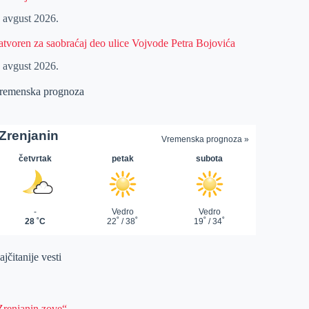
. avgust 2026.
atvoren za saobraćaj deo ulice Vojvode Petra Bojovića
. avgust 2026.
remenska prognoza
jčitanije vesti
Zrenjanin zove“