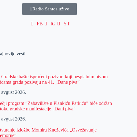
Radio Santos uživo
FB
IG
YT
ajnovije vesti
z Gradske bašte ispraćeni pozivari koji besplatnim pivom
licama grada pozivaju na 41. „Dane piva“
. avgust 2026.
ečji program “Zabavilište u Plankiću Parkiću” biće održan
 toku gradske manifestacije „Dani piva“
. avgust 2026.
tvaranje izložbe Momira Kneževića „Osvežavanje
emorije“