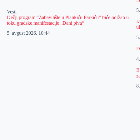
5
Vesti
Dečji program “Zabavilište u Plankiću Parkiću” biće održan u
I
toku gradske manifestacije „Dani piva“
u
5. avgust 2026.
10:44
5
D
4
B
z
8.