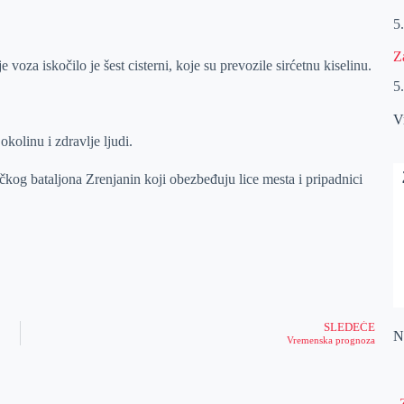
5
Z
voza iskočilo je šest cisterni, koje su prevozile sirćetnu kiselinu.
5
V
kolinu i zdravlje ljudi.
kog bataljona Zrenjanin koji obezbeđuju lice mesta i pripadnici
SLEDEĆE
Na
Vremenska prognoza
„