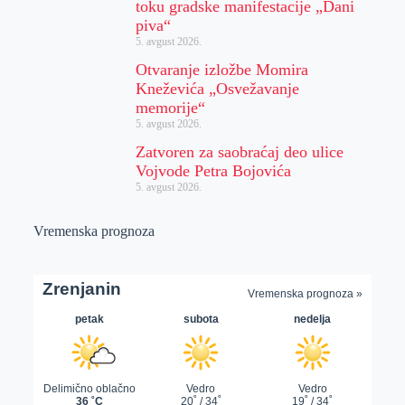
toku gradske manifestacije „Dani
piva“
5. avgust 2026.
Otvaranje izložbe Momira
Kneževića „Osvežavanje
memorije“
5. avgust 2026.
Zatvoren za saobraćaj deo ulice
Vojvode Petra Bojovića
5. avgust 2026.
Vremenska prognoza