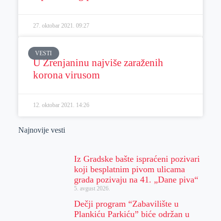
27. oktobar 2021.
09:27
VESTI
U Zrenjaninu najviše zaraženih
korona virusom
12. oktobar 2021.
14:26
Najnovije vesti
Iz Gradske bašte ispraćeni pozivari
koji besplatnim pivom ulicama
grada pozivaju na 41. „Dane piva“
5. avgust 2026.
Dečji program “Zabavilište u
Plankiću Parkiću” biće održan u