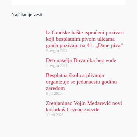
Najčitanije vesti
Iz Gradske bašte ispraćeni pozivari
koji besplatnim pivom ulicama
grada pozivaju na 41. „Dane piva“
5. avgust 2026.
Deo naselja Duvanika bez vode
4. avgust 2026.
Besplatna školica plivanja
organizuje se jedanaestu godinu
zaredom
8. jul 2026.
Zrenjaninac Vojin Medarević novi
košarkaš Crvene zvezde
30. jul 2026.