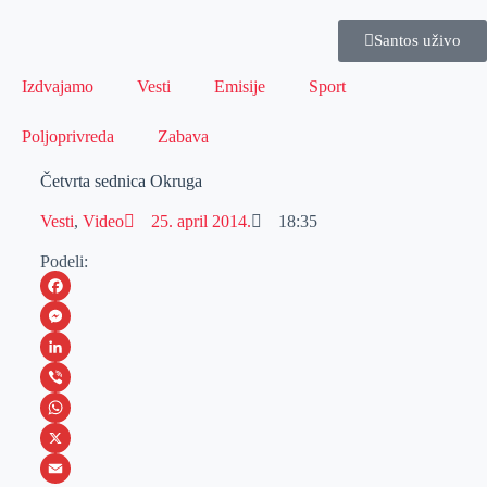
Santos uživo
Izdvajamo
Vesti
Emisije
Sport
Poljoprivreda
Zabava
Četvrta sednica Okruga
Vesti
,
Video
25. april 2014.
18:35
Podeli:
F
a
M
c
e
L
e
s
i
V
b
s
n
i
W
o
e
k
b
h
X