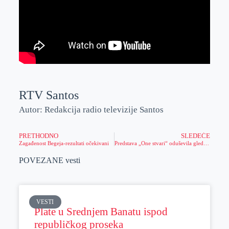
RTV Santos
Autor: Redakcija radio televizije Santos
PRETHODNO
SLEDEĆE
Zagađenost Begeja-rezultati očekivani
Predstava „One stvari“ oduševila gledaoce
POVEZANE vesti
VESTI
Plate u Srednjem Banatu ispod
republičkog proseka