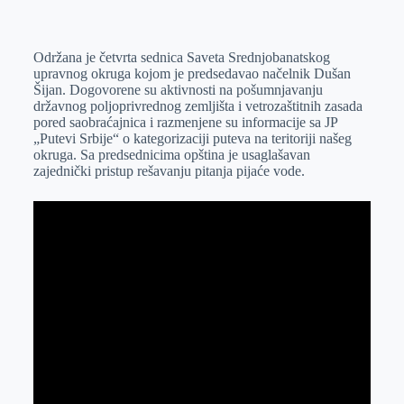
o
n
e
e
a
E
k
g
d
r
t
m
Održana je četvrta sednica Saveta Srednjobanatskog
e
I
s
a
upravnog okruga kojom je predsedavao načelnik Dušan
r
n
A
i
Šijan. Dogovorene su aktivnosti na pošumnjavanju
državnog poljoprivrednog zemljišta i vetrozaštitnih zasada
p
l
pored saobraćajnica i razmenjene su informacije sa JP
p
„Putevi Srbije“ o kategorizaciji puteva na teritoriji našeg
okruga. Sa predsednicima opština je usaglašavan
zajednički pristup rešavanju pitanja pijaće vode.