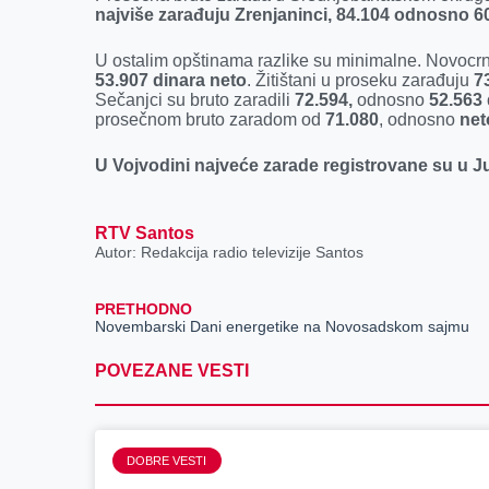
k
e
n
p
najviše zarađuju Zrenjaninci, 84.104 odnosno 60
r
U ostalim opštinama razlike su minimalne. Novocrn
53.907 dinara neto
. Žitištani u proseku zarađuju
7
Sečanjci su bruto zaradili
72.594,
odnosno
52.563 
prosečnom bruto zaradom od
71.080
, odnosno
net
U Vojvodini najveće zarade registrovane su u
RTV Santos
Autor: Redakcija radio televizije Santos
PRETHODNO
Novembarski Dani energetike na Novosadskom sajmu
POVEZANE VESTI
DOBRE VESTI