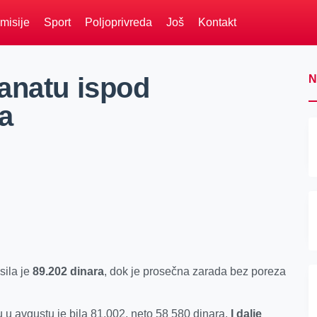
misije
Sport
Poljoprivreda
Još
Kontakt
anatu ispod
N
a
sila je
89.202 dinara
, dok je prosečna zarada bez poreza
u avgustu je bila 81.002, neto 58 580 dinara.
I dalje