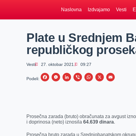
Naslovna
Izdvajamo
Vesti
E
Plate u Srednjem B
republičkog prosek
Vesti
27. oktobar 2021.
09:27
F
M
L
V
W
X
E
Podeli:
a
e
i
i
h
m
c
s
n
b
a
a
e
s
k
e
t
i
b
e
e
r
s
l
Prosečna zarada (bruto) obračunata za avgust izno
o
n
d
A
i doprinosa (neto) iznosila
64.639 dinara
.
o
g
I
p
Prosečna bruto zarada u Srednjobanatskom okrugu 