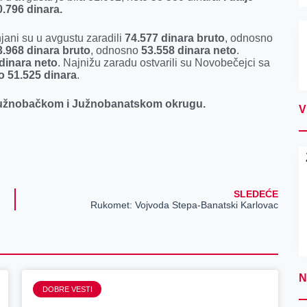
.796 dinara.
jani su u avgustu zaradili
74.577 dinara bruto
, odnosno
3.968 dinara bruto
, odnosno
53.558 dinara neto
.
dinara neto
. Najnižu zaradu ostvarili su Novobečejci sa
o 51.525 dinara
.
 Južnobačkom i Južnobanatskom okrugu.
V
SLEDEĆE
Rukomet: Vojvoda Stepa-Banatski Karlovac
N
DOBRE VESTI