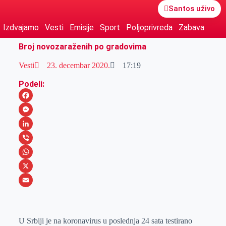
Santos uživo
Izdvajamo
Vesti
Emisije
Sport
Poljoprivreda
Zabava
Broj novozaraženih po gradovima
Vesti
23. decembar 2020.
17:19
Podeli:
F
a
M
c
e
L
e
s
i
V
b
s
n
i
W
o
e
k
b
h
X
o
n
e
e
a
E
k
g
d
r
t
m
U Srbiji je na koronavirus u poslednja 24 sata testirano
e
I
s
a