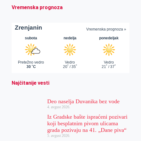
Vremenska prognoza
Najčitanije vesti
Deo naselja Duvanika bez vode
4. avgust 2026.
Iz Gradske bašte ispraćeni pozivari
koji besplatnim pivom ulicama
grada pozivaju na 41. „Dane piva“
5. avgust 2026.