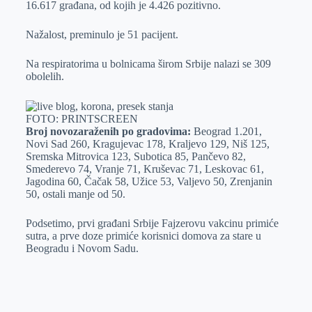
16.617 građana, od kojih je 4.426 pozitivno.
r
n
A
i
p
l
Nažalost, preminulo je 51 pacijent.
p
Na respiratorima u bolnicama širom Srbije nalazi se 309
obolelih.
FOTO: PRINTSCREEN
Broj novozaraženih po gradovima:
Beograd 1.201,
Novi Sad 260, Kragujevac 178, Kraljevo 129, Niš 125,
Sremska Mitrovica 123, Subotica 85, Pančevo 82,
Smederevo 74, Vranje 71, Kruševac 71, Leskovac 61,
Jagodina 60, Čačak 58, Užice 53, Valjevo 50, Zrenjanin
50, ostali manje od 50.
Podsetimo, prvi građani Srbije Fajzerovu vakcinu primiće
sutra, a prve doze primiće korisnici domova za stare u
Beogradu i Novom Sadu.