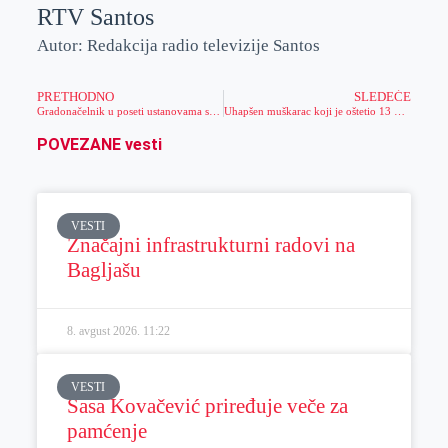
RTV Santos
Autor: Redakcija radio televizije Santos
PRETHODNO
SLEDEĆE
Gradonačelnik u poseti ustanovama socijalne zaštite, novogodišnji paketići za decu korisnika usluga
Uhapšen muškarac koji je oštetio 13 vozila na parkingu
POVEZANE vesti
VESTI
Značajni infrastrukturni radovi na
Bagljašu
8. avgust 2026.
11:22
VESTI
Sasa Kovačević priređuje veče za
pamćenje