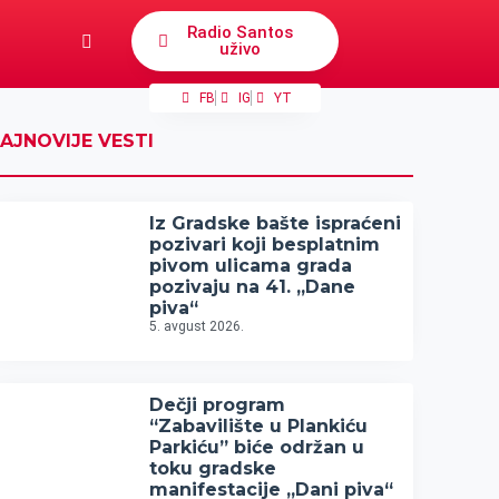
Radio Santos
uživo
FB
IG
YT
AJNOVIJE VESTI
Iz Gradske bašte ispraćeni
pozivari koji besplatnim
pivom ulicama grada
pozivaju na 41. „Dane
piva“
5. avgust 2026.
Dečji program
“Zabavilište u Plankiću
Parkiću” biće održan u
toku gradske
manifestacije „Dani piva“