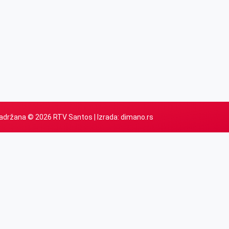
adržana © 2026 RTV Santos | Izrada:
dimano.rs