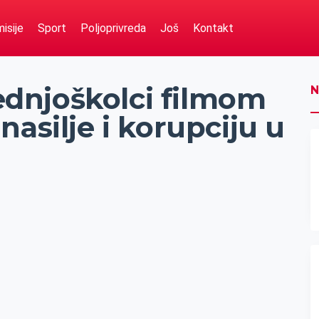
isije
Sport
Poljoprivreda
Još
Kontakt
dnjoškolci filmom
N
asilje i korupciju u