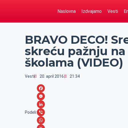
Naslovna
Izdvajamo
Vesti
Em
BRAVO DECO! Sre
skreću pažnju na n
školama (VIDEO)
Vesti
20. april 2016.
21:34
F
a
M
c
e
L
Podeli:
e
s
i
V