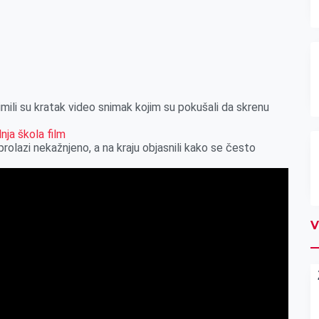
imili su kratak video snimak kojim su pokušali da skrenu
 prolazi nekažnjeno, a na kraju objasnili kako se često
V