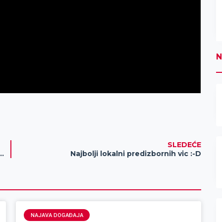
N
SLEDEĆE
dnja tribina održana u „Zelenom zvonu“ (video)
Najbolji lokalni predizbornih vic :-D
NAJAVA DOGAĐAJA