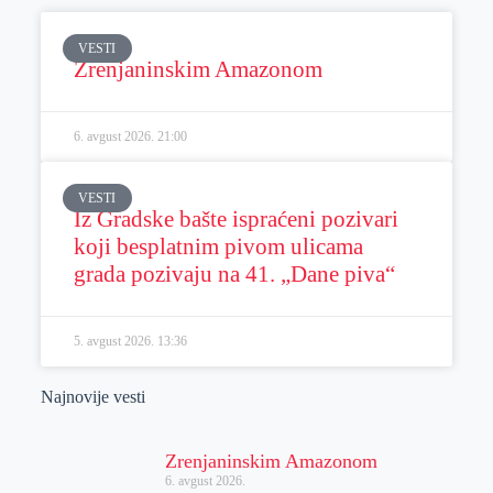
VESTI
Zrenjaninskim Amazonom
6. avgust 2026.
21:00
VESTI
Iz Gradske bašte ispraćeni pozivari
koji besplatnim pivom ulicama
grada pozivaju na 41. „Dane piva“
5. avgust 2026.
13:36
Najnovije vesti
Zrenjaninskim Amazonom
6. avgust 2026.