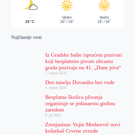
Najčitanije vesti
Iz Gradske bašte ispraćeni pozivari
koji besplatnim pivom ulicama
grada pozivaju na 41. „Dane piva“
5. avgust 2026.
Deo naselja Duvanika bez vode
4. avgust 2026.
Besplatna školica plivanja
organizuje se jedanaestu godinu
zaredom
8. jul 2026.
Zrenjaninac Vojin Medarević novi
košarkaš Crvene zvezde