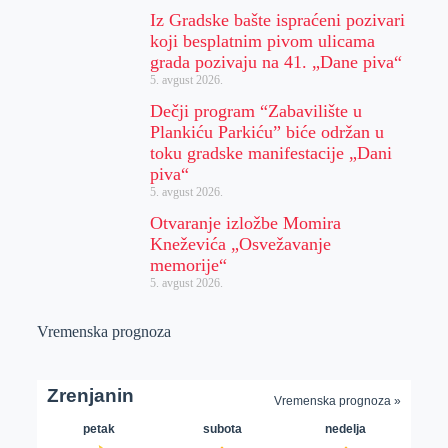
Iz Gradske bašte ispraćeni pozivari
koji besplatnim pivom ulicama
grada pozivaju na 41. „Dane piva“
5. avgust 2026.
Dečji program “Zabavilište u
Plankiću Parkiću” biće održan u
toku gradske manifestacije „Dani
piva“
5. avgust 2026.
Otvaranje izložbe Momira
Kneževića „Osvežavanje
memorije“
5. avgust 2026.
Vremenska prognoza