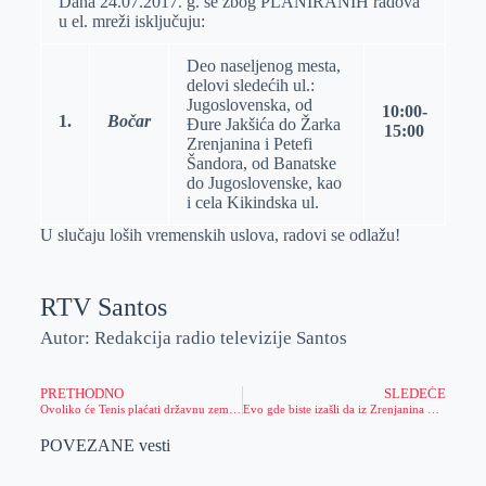
Dana 24.07.2017. g. se zbog PLANIRANIH radova
u el. mreži isklјučuju:
r
n
A
i
p
l
Deo naselјenog mesta,
p
delovi sledećih ul.:
Jugoslovenska, od
10:00-
1.
Bočar
Đure Jakšića do Žarka
15:00
Zrenjanina i Petefi
Šandora, od Banatske
do Jugoslovenske, kao
i cela Kikindska ul.
U slučaju loših vremenskih uslova, radovi se odlažu!
RTV Santos
Autor: Redakcija radio televizije Santos
PRETHODNO
SLEDEĆE
Ovoliko će Tenis plaćati državnu zemlju na godišnjem nivou
Evo gde biste izašli da iz Zrenjanina kopate kroz središte zemlje (MAPA)
POVEZANE vesti