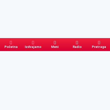
Početna
Izdvajamo
Meni
Radio
Pretraga
Pretraga
Kategorije
Ostalo
Naslovna