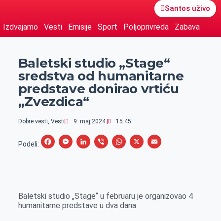
Santos uživo
Izdvajamo
Vesti
Emisije
Sport
Poljoprivreda
Zabava
Baletski studio „Stage“
sredstva od humanitarne
predstave donirao vrtiću
„Zvezdica“
Dobre vesti
,
Vesti
9. maj 2024.
15:45
F
M
L
V
W
X
E
Podeli:
a
e
i
i
h
m
c
s
n
b
a
a
e
s
k
e
t
i
Baletski studio „Stage“ u februaru je organizovao 4
b
e
e
r
s
l
humanitarne predstave u dva dana.
o
n
d
A