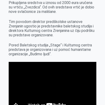
o
g
I
p
Prikupljena sredstva u iznosu od 2000 eura uručena
su vrtiću „Zvezdica“. Od ovih sredstava vrtić je dobio
k
e
n
p
nove svlačionice za mališane.
r
Tim povodom direktor predškolske ustanove
Zrenjanin ugostio je predstavnike baletskog studija i
direktora Kulturnog centra Zrenjanina uz čiju podršku
su predstave organizovane.
Pored Baletskog studija „Stage“ i Kulturnog centra
predstava je organizovana i uz pomoć humanitarne
organizacije „Budimo ljudi“.