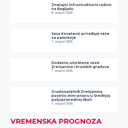
Značajni infrastrukturni radovi
na Bagljašu
8. avgust 2026.
Sasa Kovačević priređuje veče
za pamćenje
7. avgust 2026.
Dodatno učvršćene veze
Zrenjanina i bratskih gradova
7. avgust 2026.
Gradonačelnik Zrenjanina
posetio mini-pivaru u Srednjoj
poljoprivrednoj školi
7. avgust 2026.
VREMENSKA PROGNOZA