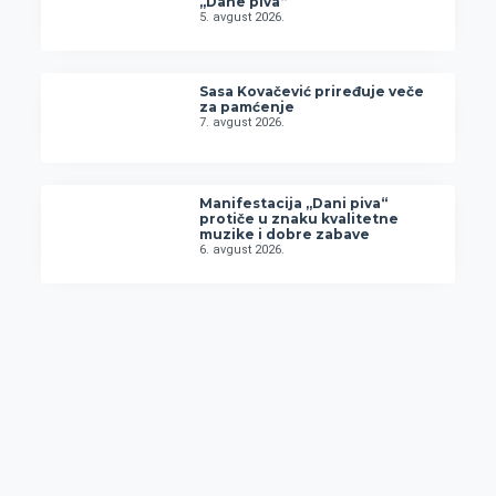
„Dane piva“
5. avgust 2026.
Sasa Kovačević priređuje veče
za pamćenje
7. avgust 2026.
Manifestacija „Dani piva“
protiče u znaku kvalitetne
muzike i dobre zabave
6. avgust 2026.