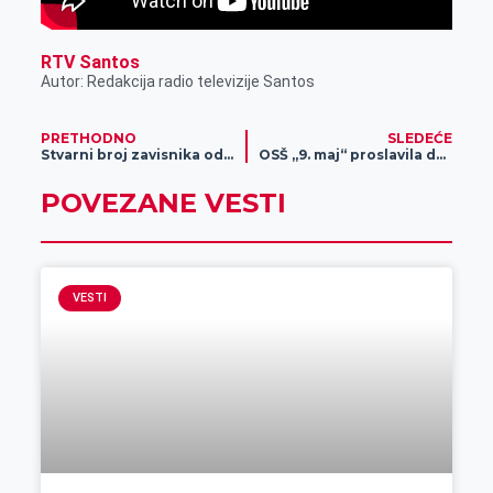
RTV Santos
Autor: Redakcija radio televizije Santos
PRETHODNO
SLEDEĆE
Stvarni broj zavisnika od igara na sreću 300 puta manji od senzacionalističkih objava
OSŠ „9. maj“ proslavila dan škole
POVEZANE VESTI
VESTI