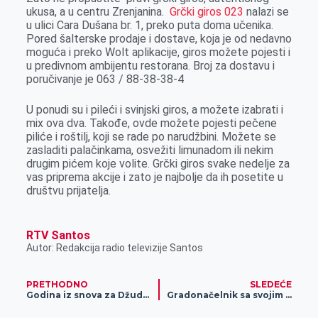
r
ukusa, a u centru Zrenjanina.
Grčki giros 023
nalazi se
u ulici Cara Dušana br. 1, preko puta doma učenika.
Pored šalterske prodaje i dostave, koja je od nedavno
moguća i preko Wolt aplikacije, giros možete pojesti i
u predivnom ambijentu restorana. Broj za dostavu i
poručivanje je 063 / 88-38-38-4
U ponudi su i pileći i svinjski giros, a možete izabrati i
mix ova dva. Takođe, ovde možete pojesti pečene
piliće i roštilj, koji se rade po narudžbini. Možete se
zasladiti palačinkama, osvežiti limunadom ili nekim
drugim pićem koje volite. Grčki giros svake nedelje za
vas priprema akcije i zato je najbolje da ih posetite u
društvu prijatelja.
RTV Santos
Autor: Redakcija radio televizije Santos
PRETHODNO
SLEDEĆE
Godina iz snova za Džudo klub Proleter
Gradonačelnik sa svojim saradnicima uručio novogodišnje paketiće učenicima Osnovne i srednje škole „9. maj“ – iduće godine novi objekat biće u funkciji