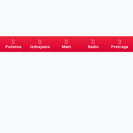
Početna
Izdvajamo
Meni
Radio
Pretraga
Pretraga
Kategorije
Ostalo
Naslovna
Izdvajamo