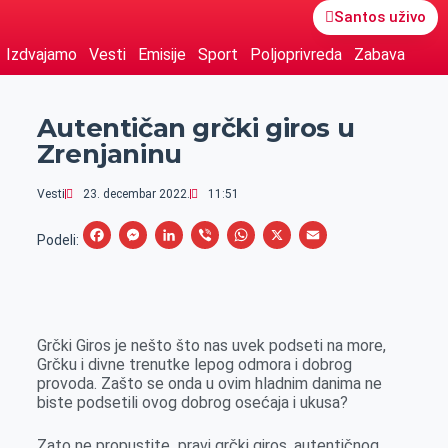
Santos uživo
Izdvajamo
Vesti
Emisije
Sport
Poljoprivreda
Zabava
Autentičan grčki giros u
Zrenjaninu
Vesti
23. decembar 2022.
11:51
F
M
L
V
W
X
E
Podeli:
a
e
i
i
h
m
c
s
n
b
a
a
e
s
k
e
t
i
Grčki Giros je nešto što nas uvek podseti na more,
b
e
e
r
s
l
Grčku i divne trenutke lepog odmora i dobrog
o
n
d
A
provoda. Zašto se onda u ovim hladnim danima ne
biste podsetili ovog dobrog osećaja i ukusa?
o
g
I
p
k
e
n
p
Zato ne propustite pravi grčki giros, autentičnog