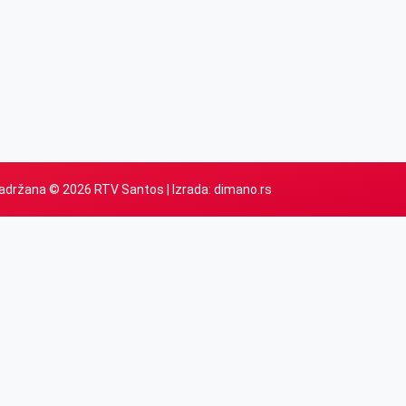
adržana © 2026 RTV Santos | Izrada:
dimano.rs