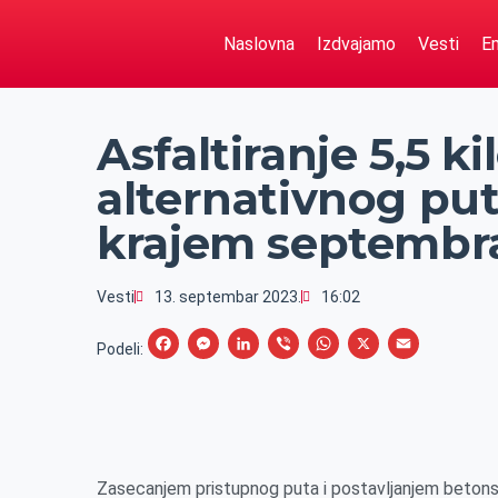
Naslovna
Izdvajamo
Vesti
Em
Asfaltiranje 5,5 k
alternativnog pu
krajem septembr
Vesti
13. septembar 2023.
16:02
F
M
L
V
W
X
E
Podeli:
a
e
i
i
h
m
c
s
n
b
a
a
e
s
k
e
t
i
b
e
e
r
s
l
Zasecanjem pristupnog puta i postavljanjem betons