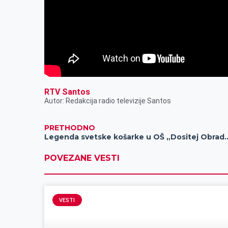
RTV Santos
Autor: Redakcija radio televizije Santos
PRETHODNO
Legenda svetske košarke u O
POVEZANE VESTI
VESTI