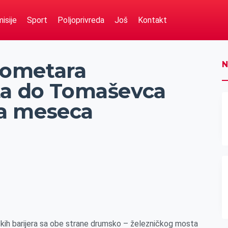
isije
Sport
Poljoprivreda
Još
Kontakt
ilometara
N
ta do Tomaševca
a meseca
kih barijera sa obe strane drumsko – železničkog mosta