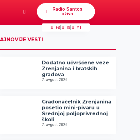
Radio Santos
uživo
FB
IG
YT
AJNOVIJE VESTI
Dodatno učvršćene veze
Zrenjanina i bratskih
gradova
7. avgust 2026.
Gradonačelnik Zrenjanina
posetio mini-pivaru u
Srednjoj poljoprivrednoj
školi
7. avgust 2026.