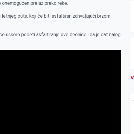
e onemogućen prelaz preko reke.
etnjeg puta, koji će biti asfaltiran zahvaljujući brzom
će uskoro početi asfaltiranje ove deonice i da je dat nalog
V