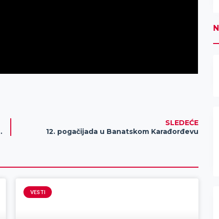
N
SLEDEĆE
Š „Dositej Obradović“
12. pogačijada u Banatskom Karađorđevu
VESTI