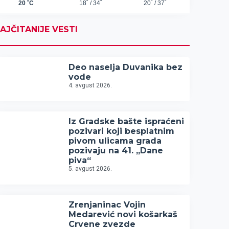
AJČITANIJE VESTI
Deo naselja Duvanika bez
vode
4. avgust 2026.
Iz Gradske bašte ispraćeni
pozivari koji besplatnim
pivom ulicama grada
pozivaju na 41. „Dane
piva“
5. avgust 2026.
Zrenjaninac Vojin
Medarević novi košarkaš
Crvene zvezde