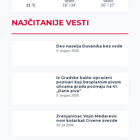
NAJČITANIJE VESTI
Deo naselja Duvanika bez vode
4. avgust 2026.
Iz Gradske bašte ispraćeni
pozivari koji besplatnim pivom
ulicama grada pozivaju na 41.
„Dane piva“
5. avgust 2026.
Zrenjaninac Vojin Medarević
novi košarkaš Crvene zvezde
30. jul 2026.