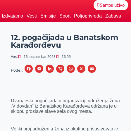
Santos uživo
Izdvajamo
Vesti
Emisije
Sport
Poljoprivreda
Zabava
12. pogačijada u Banatskom
Karađorđevu
Vesti
13. septembar 2023.
16:05
F
M
L
V
W
X
E
Podeli:
a
e
i
i
h
m
c
s
n
b
a
a
e
s
k
e
t
i
Dvanaesta pogačijada u organizaciji udruženja žena
b
e
e
r
s
l
„Vidovdan“ iz Banatskog Karađorđeva održana je u
o
n
d
A
sklopu proslave slave sela ovog mesta.
o
g
I
p
k
e
n
p
Veliki broj udruženja žena iz okoline prisustvovao je