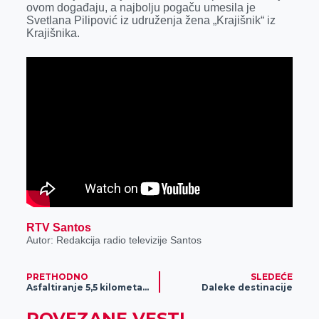
ovom događaju, a najbolju pogaču umesila je
r
Svetlana Pilipović iz udruženja žena „Krajišnik“ iz
Krajišnika.
RTV Santos
Autor: Redakcija radio televizije Santos
PRETHODNO
SLEDEĆE
Asfaltiranje 5,5 kilometara alternativnog puta do Tomaševca krajem septembra meseca
Daleke destinacije
POVEZANE VESTI