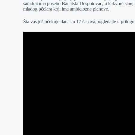
saradnicima posetio Banatski Despotovac, u kakvom stanju se
r
n
A
i
mladog pčelara koji ima ambiciozne planove.
p
l
Šta vas još očekuje danas u 17 časova,pogledajte u prilogu
p