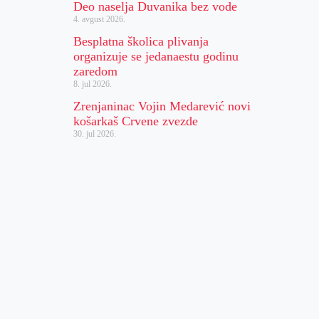
Deo naselja Duvanika bez vode
4. avgust 2026.
Besplatna školica plivanja
organizuje se jedanaestu godinu
zaredom
8. jul 2026.
Zrenjaninac Vojin Medarević novi
košarkaš Crvene zvezde
30. jul 2026.