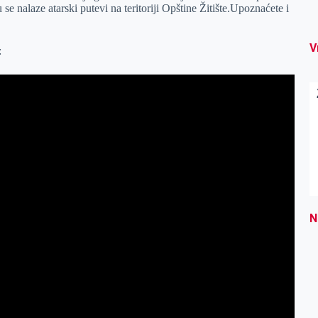
 nalaze atarski putevi na teritoriji Opštine Žitište.Upoznaćete i
V
:
N