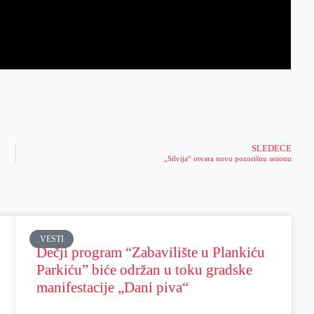
SLEDEĆE
„Silvija“ otvara novu pozorišnu sezonu
VESTI
Dečji program “Zabavilište u Plankiću
Parkiću” biće održan u toku gradske
manifestacije „Dani piva“