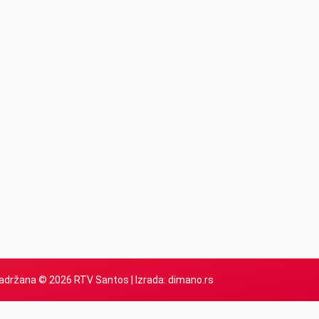
adržana © 2026 RTV Santos | Izrada:
dimano.rs