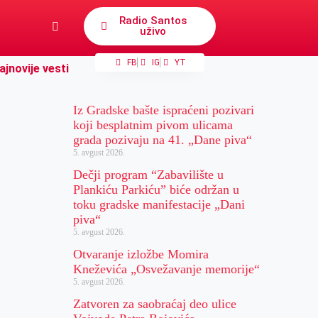
Radio Santos
uživo
FB
IG
YT
ajnovije vesti
Iz Gradske bašte ispraćeni pozivari
koji besplatnim pivom ulicama
grada pozivaju na 41. „Dane piva“
5. avgust 2026.
Dečji program “Zabavilište u
Plankiću Parkiću” biće održan u
toku gradske manifestacije „Dani
piva“
5. avgust 2026.
Otvaranje izložbe Momira
Kneževića „Osvežavanje memorije“
5. avgust 2026.
Zatvoren za saobraćaj deo ulice