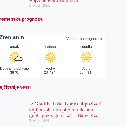
Vojvode Petra Bojovića
5. avgust 2026.
remenska prognoza
ajčitanije vesti
Iz Gradske bašte ispraćeni pozivari
koji besplatnim pivom ulicama
grada pozivaju na 41. „Dane piva“
5. avgust 2026.