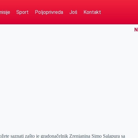
isije
Sport
Poljoprivreda
Još
Kontakt
N
ete saznati zašto je gradonačelnik Zrenjanina Simo Salapura sa