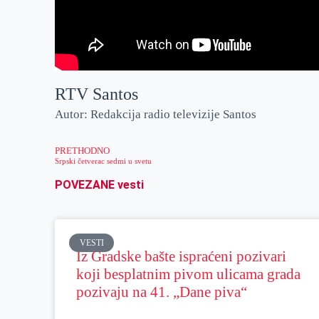
RTV Santos
Autor: Redakcija radio televizije Santos
PRETHODNO
Srpski četverac sedmi u svetu
POVEZANE vesti
VESTI
Iz Gradske bašte ispraćeni pozivari
koji besplatnim pivom ulicama grada
pozivaju na 41. „Dane piva“