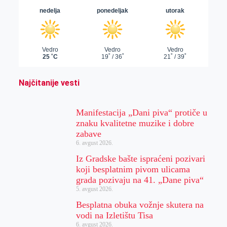
Najčitanije vesti
Manifestacija „Dani piva“ protiče u
znaku kvalitetne muzike i dobre
zabave
6. avgust 2026.
Iz Gradske bašte ispraćeni pozivari
koji besplatnim pivom ulicama
grada pozivaju na 41. „Dane piva“
5. avgust 2026.
Besplatna obuka vožnje skutera na
vodi na Izletištu Tisa
6. avgust 2026.