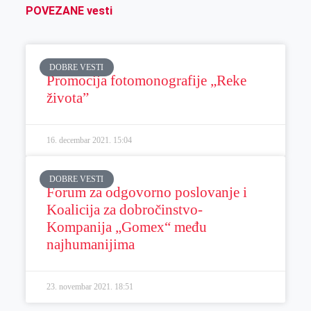
POVEZANE vesti
DOBRE VESTI
Promocija fotomonografije „Reke
života”
16. decembar 2021.
15:04
DOBRE VESTI
Forum za odgovorno poslovanje i
Koalicija za dobročinstvo-
Kompanija „Gomex“ među
najhumanijima
23. novembar 2021.
18:51