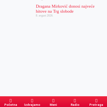
Dragana Mirković donosi najveće
hitove na Trg slobode
8. avgust 2026.
Početna
Izdvajamo
Meni
Radio
Pretraga