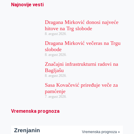
Najnovije vesti
Dragana Mirković donosi najveće
hitove na Trg slobode
8. avgust 2026.
Dragana Mirković večeras na Trgu
slobode
8. avgust 2026.
Značajni infrastrukturni radovi na
Bagljašu
8. avgust 2026.
Sasa Kovačević priređuje veče za
pamćenje
7. avgust 2026.
Vremenska prognoza