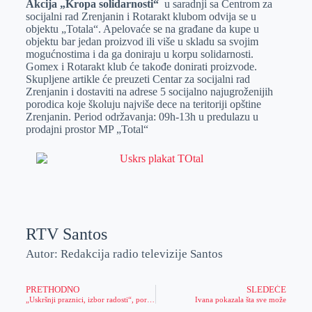
Akcija „Kropa solidarnosti“
u saradnji sa Centrom za
e
I
s
a
socijalni rad Zrenjanin i Rotarakt klubom odvija se u
r
n
A
i
objektu „Totala“. Apelovaće se na građane da kupe u
objektu bar jedan proizvod ili više u skladu sa svojim
p
l
mogućnostima i da ga doniraju u korpu solidarnosti.
p
Gomex i Rotarakt klub će takođe donirati proizvode.
Skupljene artikle će preuzeti Centar za socijalni rad
Zrenjanin i dostaviti na adrese 5 socijalno najugroženijih
porodica koje školuju najviše dece na teritoriji opštine
Zrenjanin. Period održavanja: 09h-13h u predulazu u
prodajni prostor MP „Total“
RTV Santos
Autor: Redakcija radio televizije Santos
PRETHODNO
SLEDEĆE
„Uskršnji praznici, izbor radosti“, poručuje Biskup zrenjaninske Biskupije
Ivana pokazala šta sve može