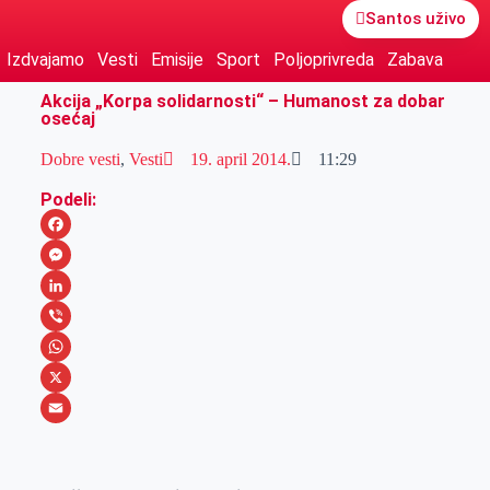
Santos uživo
Izdvajamo
Vesti
Emisije
Sport
Poljoprivreda
Zabava
Akcija „Korpa solidarnosti“ – Humanost za dobar
osećaj
Dobre vesti
,
Vesti
19. april 2014.
11:29
Podeli:
F
a
M
c
e
L
e
s
i
V
b
s
n
i
W
o
e
k
b
h
X
o
n
e
e
a
E
k
g
d
r
t
m