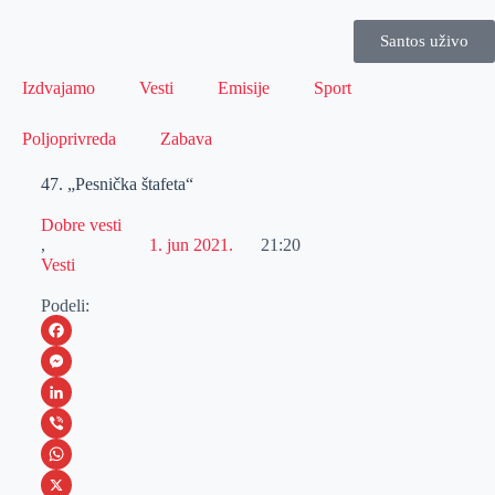
Santos uživo
Izdvajamo
Vesti
Emisije
Sport
Poljoprivreda
Zabava
47. „Pesnička štafeta“
Dobre vesti
,
1. jun 2021.
21:20
Vesti
Podeli:
F
a
M
c
e
L
e
s
i
V
b
s
n
i
W