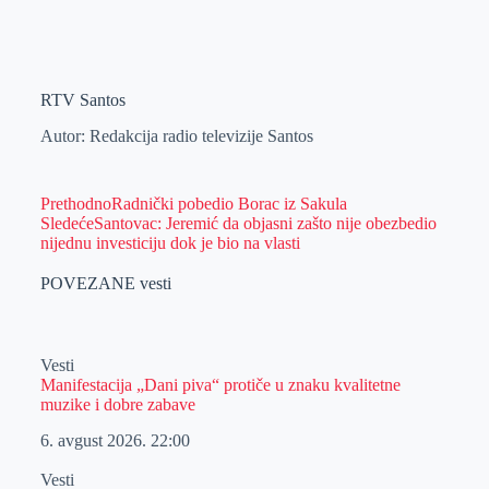
RTV Santos
Autor: Redakcija radio televizije Santos
Prethodno
Radnički pobedio Borac iz Sakula
Sledeće
Santovac: Jeremić da objasni zašto nije obezbedio
nijednu investiciju dok je bio na vlasti
POVEZANE vesti
Vesti
Manifestacija „Dani piva“ protiče u znaku kvalitetne
muzike i dobre zabave
6. avgust 2026.
22:00
Vesti