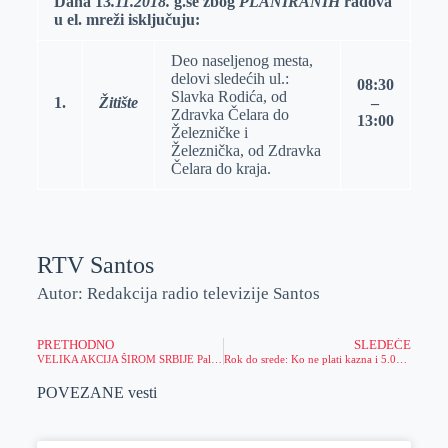
Dana
13
.1
1.2018.
g.se zbog
PLANIRANIH
radova
u el.
mreži isključuju:
r
n
A
i
p
l
Deo naseljenog mesta,
p
delovi sledećih ul.:
08:30
Slavka Rodića, od
1
.
Žitište
–
Zdravka Čelara do
13
:
00
Železničke i
Železnička, od Zdravka
Čelara do kraja.
RTV Santos
Autor: Redakcija radio televizije Santos
PRETHODNO
SLEDEĆE
VELIKA AKCIJA ŠIROM SRBIJE Palo 28 dilera, zaplenjeno više od 30 KILOGRAMA NARKOTIKA i oružje (VIDEO)
Rok do srede: Ko ne plati kazna i 5.000 RSD
POVEZANE vesti