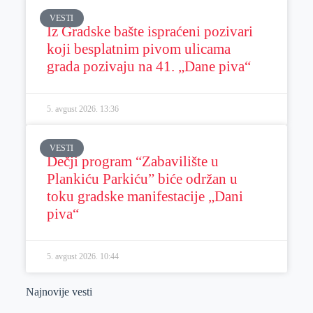
VESTI
Iz Gradske bašte ispraćeni pozivari
koji besplatnim pivom ulicama
grada pozivaju na 41. „Dane piva“
5. avgust 2026.
13:36
VESTI
Dečji program “Zabavilište u
Plankiću Parkiću” biće održan u
toku gradske manifestacije „Dani
piva“
5. avgust 2026.
10:44
Najnovije vesti