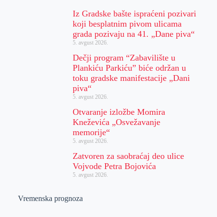
Iz Gradske bašte ispraćeni pozivari
koji besplatnim pivom ulicama
grada pozivaju na 41. „Dane piva“
5. avgust 2026.
Dečji program “Zabavilište u
Plankiću Parkiću” biće održan u
toku gradske manifestacije „Dani
piva“
5. avgust 2026.
Otvaranje izložbe Momira
Kneževića „Osvežavanje
memorije“
5. avgust 2026.
Zatvoren za saobraćaj deo ulice
Vojvode Petra Bojovića
5. avgust 2026.
Vremenska prognoza