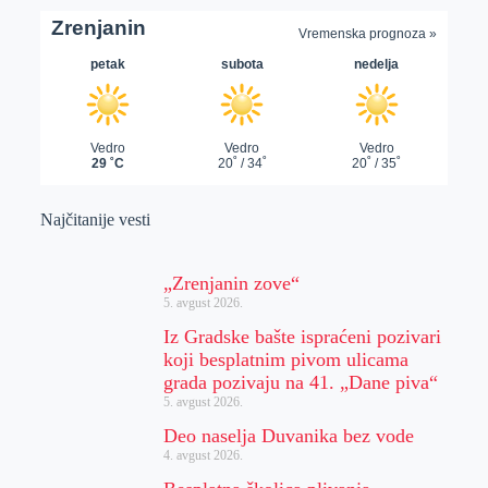
Najčitanije vesti
„Zrenjanin zove“
5. avgust 2026.
Iz Gradske bašte ispraćeni pozivari
koji besplatnim pivom ulicama
grada pozivaju na 41. „Dane piva“
5. avgust 2026.
Deo naselja Duvanika bez vode
4. avgust 2026.