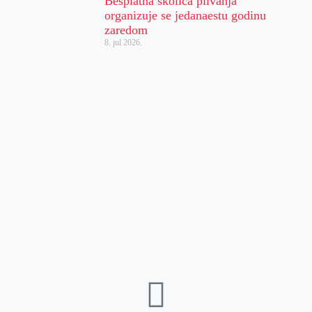
Besplatna školica plivanja
organizuje se jedanaestu godinu
zaredom
8. jul 2026.