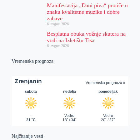
Manifestacija „Dani piva“ protiče u
znaku kvalitetne muzike i dobre
zabave
6. avgust 2026.
Besplatna obuka vožnje skutera na
vodi na Izletištu Tisa
6. avgust 2026.
Vremenska prognoza
Najčitanije vesti