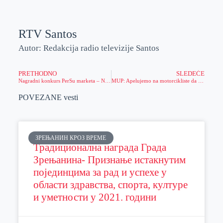
RTV Santos
Autor: Redakcija radio televizije Santos
PRETHODNO
SLEDEĆE
Nagradni konkurs PerSu marketa – Naša SuPer letnja avantura
MUP: Apelujemo na motorcikliste da poštuju saobraćajne propise
POVEZANE vesti
ЗРЕЊАНИН КРОЗ ВРЕМЕ
Традиционална награда Града
Зрењанина- Признање истакнутим
појединцима за рад и успехе у
области здравства, спорта, културе
и уметности у 2021. години