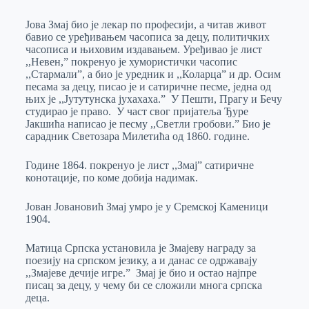
Јова Змај био је лекар по професији, а читав живот
бавио се уређивањем часописа за децу, политичких
часописа и њиховим издавањем. Уређивао је лист
,,Невен,” покренуо је хумористички часопис
,,Стармали”, а био је уредник и ,,Коларца” и др. Осим
песама за децу, писао је и сатиричне песме, једна од
њих је ,,Јутутунска јухахаха.” У Пешти, Прагу и Бечу
студирао је право. У част свог пријатеља Ђуре
Јакшића написао је песму ,,Светли гробови.” Био је
сарадник Светозара Милетића од 1860. године.
Године 1864. покренуо је лист ,,Змај” сатиричне
конотације, по коме добија надимак.
Јован Јовановић Змај умро је у Сремској Каменици
1904.
Матица Српска установила је Змајеву награду за
поезију на српском језику, а и данас се одржавају
,,Змајеве дечије игре.” Змај је био и остао најпре
писац за децу, у чему би се сложили многа српска
деца.