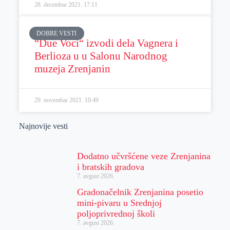
28. decembar 2021.
17:11
DOBRE VESTI
“Due Voci“ izvodi dela Vagnera i
Berlioza u u Salonu Narodnog
muzeja Zrenjanin
29. novembar 2021.
10:49
Najnovije vesti
Dodatno učvršćene veze Zrenjanina
i bratskih gradova
7. avgust 2026.
Gradonačelnik Zrenjanina posetio
mini-pivaru u Srednjoj
poljoprivrednoj školi
7. avgust 2026.