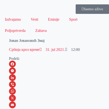
Santos uživo
Izdvajamo
Vesti
Emisije
Sport
Poljoprivreda
Zabava
Јован Јовановић Змај
Србија кроз време
31. jul 2021.
12:00
Podeli:
F
a
M
c
e
L
e
s
i
V
b
s
n
i
W
o
e
k
b
h
X