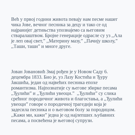
o
n
e
e
a
E
k
g
d
r
t
m
Већ у првој години живота певају нам песме нашег
e
I
s
a
чика Јове, вечног песника за децу и тако се од
r
n
A
i
најранијег детињства упознајемо са његовим
стваралаштвом. Бројне генерације одрасле су уз ,,Ала
p
l
је леп овај свет,” ,,Материну мазу,” ,,Пачију школу,”
p
,,Таши, таши” и многе друге.
Јован Јовановић Змај рођен је у Новом Саду 6.
децембра 1833. Био је, уз Лазу Костића и Ђуру
Јакшића, један од највећих песника епохе
романтизма. Најпознатије су његове збирке песама
,,Ђулићи” и ,,Ђулићи увеоци.” ,,Ђулићи” су слика
срећног породичног живота и благостања, а ,,Ђулићи
увеоци” говоре о породичној трагедији која је
задесила песника и о његовом болу за породицом.
,,Кажи ми, кажи” једна је од најлепших љубавних
песама, а посвећена је његовој супрузи.