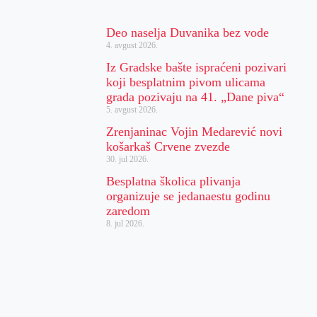
Deo naselja Duvanika bez vode
4. avgust 2026.
Iz Gradske bašte ispraćeni pozivari
koji besplatnim pivom ulicama
grada pozivaju na 41. „Dane piva“
5. avgust 2026.
Zrenjaninac Vojin Medarević novi
košarkaš Crvene zvezde
30. jul 2026.
Besplatna školica plivanja
organizuje se jedanaestu godinu
zaredom
8. jul 2026.