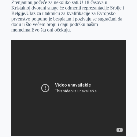
Zrenjaninu,počeće za nekoliko sati.U 18 časova u
r
n
A
i
Kristalnoj dvorani snage će odmeriti reprezantacije Srbije i
Belgije.Ulaz za utakmicu za kvalifikacije za Evropsko
p
l
prvenstvo potpuno je besplatan i pozivaju se sugrađani da
p
dođu u što većem broju i daju podršku našim
momcima.Evo šta oni očekuju.