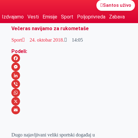
Santos uživo
Izdvajamo
Vesti
Emisije
Sport
Poljoprivreda
Zabava
Večeras navijamo za rukometaše
Sport
24. oktobar 2018.
14:05
Podeli:
F
a
M
c
e
L
e
s
i
V
b
s
n
i
W
o
e
k
b
h
X
o
n
e
e
a
E
k
g
d
r
t
m
Dugo najavljivani veliki sportski događaj u
e
I
s
a