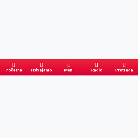
Početna
Izdvajamo
Meni
Radio
Pretraga
Pretraga
Kategorije