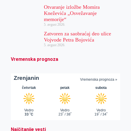
Otvaranje izložbe Momira
Kneževića „Osvežavanje
memorije“
5. avgust 2026.
Zatvoren za saobraćaj deo ulice
Vojvode Petra Bojovića
5. avgust 2026.
Vremenska prognoza
Najčitanije vesti