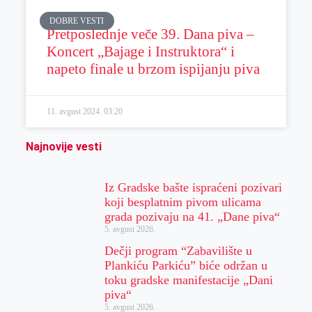
DOBRE VESTI
Pretposlednje veče 39. Dana piva –
Koncert „Bajage i Instruktora“ i
napeto finale u brzom ispijanju piva
11. avgust 2024.
03:20
Najnovije vesti
Iz Gradske bašte ispraćeni pozivari
koji besplatnim pivom ulicama
grada pozivaju na 41. „Dane piva“
5. avgust 2026.
Dečji program “Zabavilište u
Plankiću Parkiću” biće održan u
toku gradske manifestacije „Dani
piva“
5. avgust 2026.