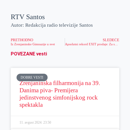
RTV Santos
Autor: Redakcija radio televizije Santos
PRETHODNO
SLEDEĆE
Iz Zrenjaninske Gimnazije u svet
Apsolutni rekord EXIT prodaje: Za samo 13 minuta planula trećina kapaciteta za The Cure!
POVEZANE vesti
DOBRE VESTI
Zrenjaninska filharmonija na 39.
Danima piva- Premijera
jedinstvenog simfonijskog rock
spektakla
11. avgust 2024.
23:50