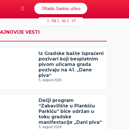
Radio Santos uživo
FB
IG
YT
AJNOVIJE VESTI
Iz Gradske bašte ispraćeni
pozivari koji besplatnim
pivom ulicama grada
pozivaju na 41. „Dane
piva“
5. avgust 2026.
Dečji program
“Zabavilište u Plankiću
Parkiću” biće održan u
toku gradske
manifestacije „Dani piva“
5. avgust 2026.