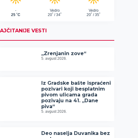
AJČITANIJE VESTI
„Zrenjanin zove“
5. avgust 2026.
Iz Gradske bašte ispraćeni
pozivari koji besplatnim
pivom ulicama grada
pozivaju na 41. „Dane
piva“
5. avgust 2026.
Deo naselja Duvanika bez