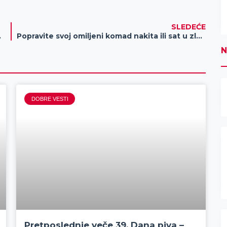
SLEDEĆE
ve klupe za dojenje
Popravite svoj omiljeni komad nakita ili sat u zlatari Ormai
N
DOBRE VESTI
Pretposlednje veče 39. Dana piva –