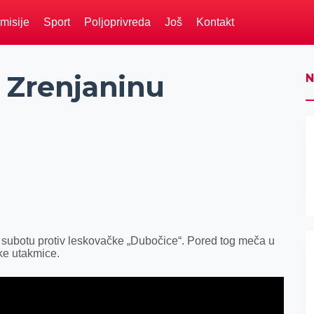
misije
Sport
Poljoprivreda
Još
Kontakt
u Zrenjaninu
N
 u subotu protiv leskovačke „Dubočice“. Pored tog meča u
ske utakmice.