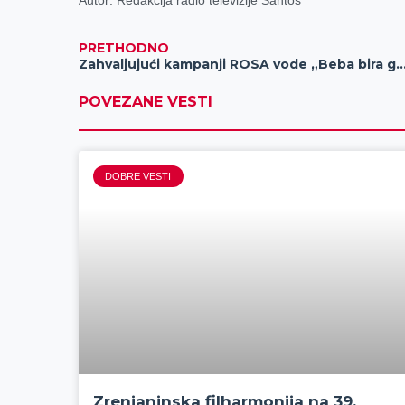
Autor: Redakcija radio televizije Santos
PRETHODNO
Zahvaljujući kampanji ROSA vode „Beba bira gde“, u Gradskoj bašti postavljene su d
POVEZANE VESTI
DOBRE VESTI
Zrenjaninska filharmonija na 39.