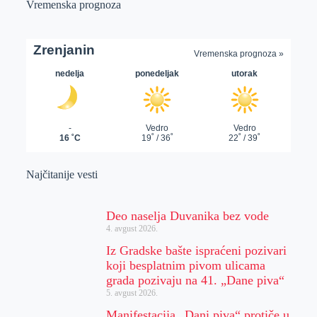
Vremenska prognoza
Najčitanije vesti
Deo naselja Duvanika bez vode
4. avgust 2026.
Iz Gradske bašte ispraćeni pozivari
koji besplatnim pivom ulicama
grada pozivaju na 41. „Dane piva“
5. avgust 2026.
Manifestacija „Dani piva“ protiče u