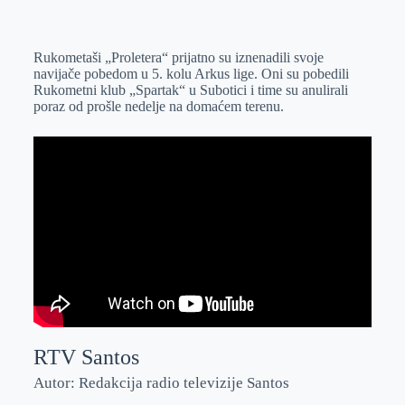
o
n
e
e
a
E
k
g
d
r
t
m
Rukometaši „Proletera“ prijatno su iznenadili svoje
e
I
s
a
navijače pobedom u 5. kolu Arkus lige. Oni su pobedili
r
n
A
i
Rukometni klub „Spartak“ u Subotici i time su anulirali
poraz od prošle nedelje na domaćem terenu.
p
l
p
RTV Santos
Autor: Redakcija radio televizije Santos