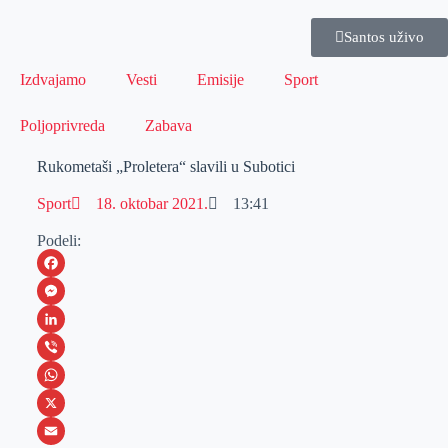
Santos uživo
Izdvajamo
Vesti
Emisije
Sport
Poljoprivreda
Zabava
Rukometaši „Proletera“ slavili u Subotici
Sport
18. oktobar 2021.
13:41
Podeli:
F
a
M
c
e
L
e
s
i
V
b
s
n
i
W
o
e
k
b
h
X