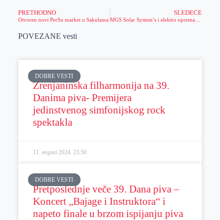
PRETHODNO
SLEDEĆE
Otvoren novi PerSu market u Sakulama
MGS Solar System’s i elektro oprema najpovoljniji u gradu
POVEZANE vesti
DOBRE VESTI
Zrenjaninska filharmonija na 39.
Danima piva- Premijera
jedinstvenog simfonijskog rock
spektakla
11. avgust 2024.
23:50
DOBRE VESTI
Pretposlednje veče 39. Dana piva –
Koncert „Bajage i Instruktora“ i
napeto finale u brzom ispijanju piva