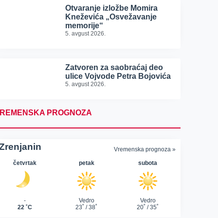
Otvaranje izložbe Momira
Kneževića „Osvežavanje
memorije“
5. avgust 2026.
Zatvoren za saobraćaj deo
ulice Vojvode Petra Bojovića
5. avgust 2026.
REMENSKA PROGNOZA