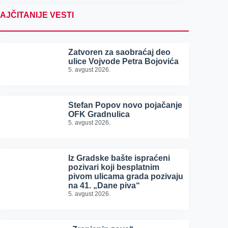
AJČITANIJE VESTI
Zatvoren za saobraćaj deo
ulice Vojvode Petra Bojovića
5. avgust 2026.
Stefan Popov novo pojačanje
OFK Gradnulica
5. avgust 2026.
Iz Gradske bašte ispraćeni
pozivari koji besplatnim
pivom ulicama grada pozivaju
na 41. „Dane piva“
5. avgust 2026.