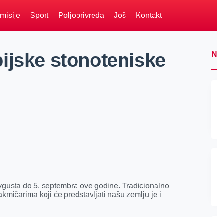
misije
Sport
Poljoprivreda
Još
Kontakt
ijske stonoteniske
N
avgusta do 5. septembra ove godine. Tradicionalno
akmičarima koji će predstavljati našu zemlju je i