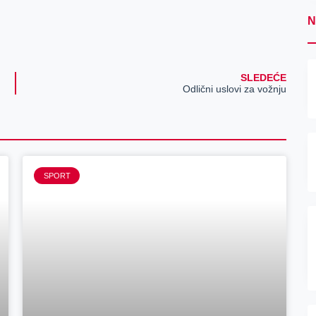
N
SLEDEĆE
Odlični uslovi za vožnju
SPORT