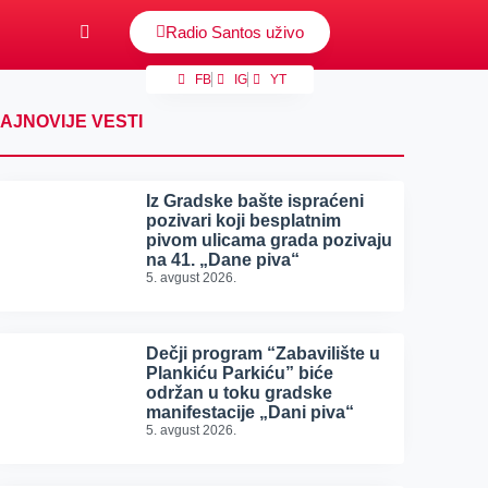
Radio Santos uživo
FB
IG
YT
AJNOVIJE VESTI
Iz Gradske bašte ispraćeni
pozivari koji besplatnim
pivom ulicama grada pozivaju
na 41. „Dane piva“
5. avgust 2026.
Dečji program “Zabavilište u
Plankiću Parkiću” biće
održan u toku gradske
manifestacije „Dani piva“
5. avgust 2026.