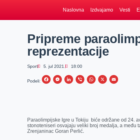
Naslovna
Izdvajamo
Vesti
E
Pripreme paraolimp
reprezentacije
Sport
5. jul 2021.
18:00
F
M
L
V
W
X
E
Podeli:
a
e
i
i
h
m
c
s
n
b
a
a
e
s
k
e
t
i
b
e
e
r
s
l
Paraolimpijske Igre u Tokiju biće održane od 24. 
o
n
d
A
stonoteniseri osvajaju veliki broj medalja, a među t
Zrenjaninac Goran Perlić.
o
g
I
p