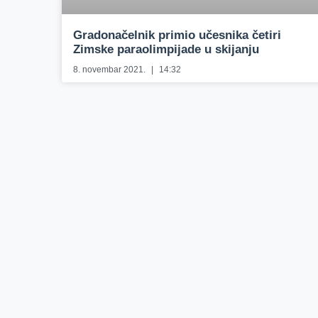
Gradonačelnik primio učesnika četiri
Zimske paraolimpijade u skijanju
8. novembar 2021.
14:32