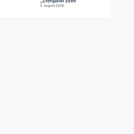
„Zrenjanin zove“
5. avgust 2026.