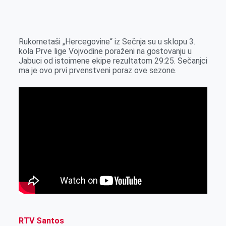
o
n
e
e
a
E
k
g
d
r
t
m
e
I
s
a
Rukometaši „Hercegovine“ iz Sečnja su u sklopu 3.
r
n
A
i
kola Prve lige Vojvodine poraženi na gostovanju u
Jabuci od istoimene ekipe rezultatom 29:25. Sečanjci
p
l
ma je ovo prvi prvenstveni poraz ove sezone.
p
RTV Santos