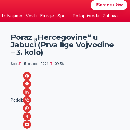
Santos uživo
Izdvajamo
Vesti
Emisije
Sport
Poljoprivreda
Zabava
Poraz „Hercegovine“ u
Jabuci (Prva lige Vojvodine
– 3. kolo)
Sport
5. oktobar 2021.
09:56
F
a
M
c
e
L
Podeli:
e
s
i
V
b
s
n
i
W
o
e
k
b
h
X