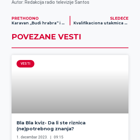
Autor: Redakcija radio televizije Santos
PRETHODNO
SLEDEĆE
Karavan „Budi hrabra“ i u Zrenjaninu
Kvalifikaciona utakmica u Zrenjaninu- Srbija i Turska u brobri za Evropsko prvenstvo
POVEZANE VESTI
VESTI
Bla Bla kviz- Da li ste riznica
(ne)potrebnog znanja?
1. decembar 2023.
09:15