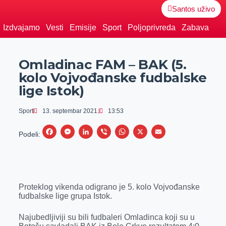
Santos uživo
Izdvajamo
Vesti
Emisije
Sport
Poljoprivreda
Zabava
Omladinac FAM – BAK (5.
kolo Vojvođanske fudbalske
lige Istok)
Sport
13. septembar 2021.
13:53
F
M
L
V
W
X
E
Podeli:
a
e
i
i
h
m
c
s
n
b
a
a
e
s
k
e
t
i
Proteklog vikenda odigrano je 5. kolo Vojvođanske
b
e
e
r
s
l
fudbalske lige grupa Istok.
o
n
d
A
o
g
I
p
Najubedljiviji su bili fudbaleri Omladinca koji su u