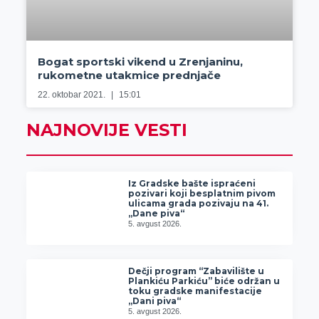
Bogat sportski vikend u Zrenjaninu,
rukometne utakmice prednjače
22. oktobar 2021.
15:01
NAJNOVIJE VESTI
Iz Gradske bašte ispraćeni
pozivari koji besplatnim pivom
ulicama grada pozivaju na 41.
„Dane piva“
5. avgust 2026.
Dečji program “Zabavilište u
Plankiću Parkiću” biće održan u
toku gradske manifestacije
„Dani piva“
5. avgust 2026.