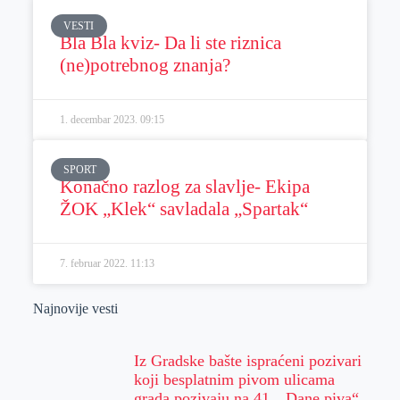
VESTI
Bla Bla kviz- Da li ste riznica
(ne)potrebnog znanja?
1. decembar 2023.
09:15
SPORT
Konačno razlog za slavlje- Ekipa
ŽOK „Klek“ savladala „Spartak“
7. februar 2022.
11:13
Najnovije vesti
Iz Gradske bašte ispraćeni pozivari
koji besplatnim pivom ulicama
grada pozivaju na 41. „Dane piva“