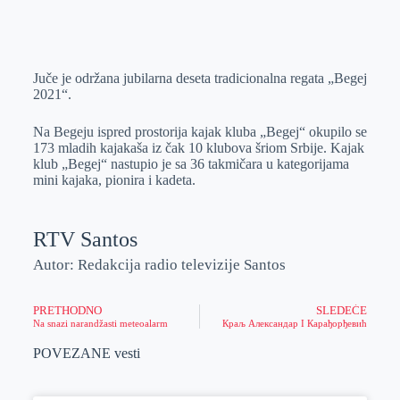
o
n
e
e
a
E
k
g
d
r
t
m
e
I
s
a
Juče je održana jubilarna deseta tradicionalna regata „Begej
r
n
A
i
2021“.
p
l
Na Begeju ispred prostorija kajak kluba „Begej“ okupilo se
p
173 mladih kajakaša iz čak 10 klubova šriom Srbije. Kajak
klub „Begej“ nastupio je sa 36 takmičara u kategorijama
mini kajaka, pionira i kadeta.
RTV Santos
Autor: Redakcija radio televizije Santos
PRETHODNO
SLEDEĆE
Na snazi narandžasti meteoalarm
Краљ Александар I Карађорђевић
POVEZANE vesti