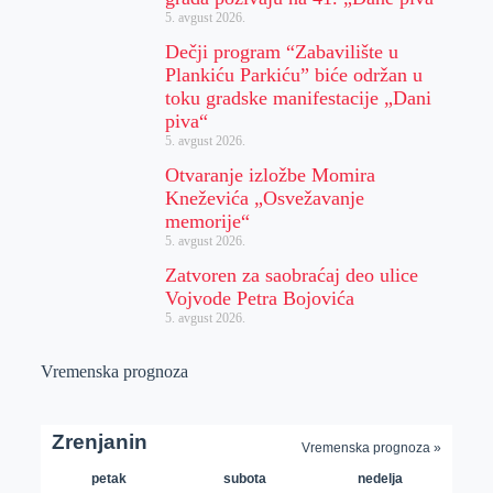
5. avgust 2026.
Dečji program “Zabavilište u
Plankiću Parkiću” biće održan u
toku gradske manifestacije „Dani
piva“
5. avgust 2026.
Otvaranje izložbe Momira
Kneževića „Osvežavanje
memorije“
5. avgust 2026.
Zatvoren za saobraćaj deo ulice
Vojvode Petra Bojovića
5. avgust 2026.
Vremenska prognoza