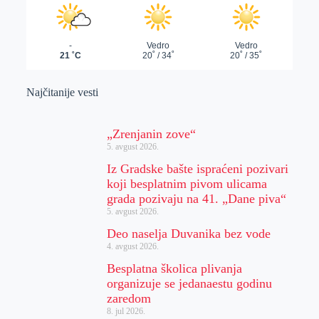
Najčitanije vesti
„Zrenjanin zove“
5. avgust 2026.
Iz Gradske bašte ispraćeni pozivari
koji besplatnim pivom ulicama
grada pozivaju na 41. „Dane piva“
5. avgust 2026.
Deo naselja Duvanika bez vode
4. avgust 2026.
Besplatna školica plivanja
organizuje se jedanaestu godinu
zaredom
8. jul 2026.