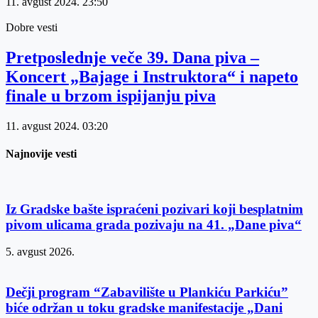
11. avgust 2024.
23:50
Dobre vesti
Pretposlednje veče 39. Dana piva –
Koncert „Bajage i Instruktora“ i napeto
finale u brzom ispijanju piva
11. avgust 2024.
03:20
Najnovije vesti
Iz Gradske bašte ispraćeni pozivari koji besplatnim
pivom ulicama grada pozivaju na 41. „Dane piva“
5. avgust 2026.
Dečji program “Zabavilište u Plankiću Parkiću”
biće održan u toku gradske manifestacije „Dani