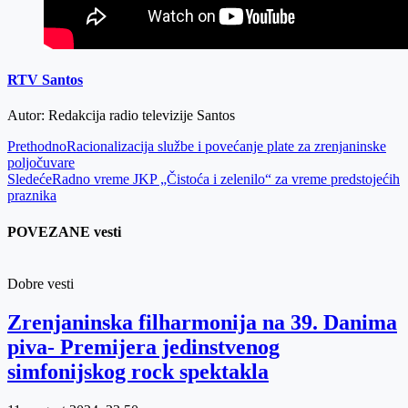
RTV Santos
Autor: Redakcija radio televizije Santos
Prethodno
Racionalizacija službe i povećanje plate za zrenjaninske
poljočuvare
Sledeće
Radno vreme JKP „Čistoća i zelenilo“ za vreme predstojećih
praznika
POVEZANE vesti
Dobre vesti
Zrenjaninska filharmonija na 39. Danima
piva- Premijera jedinstvenog
simfonijskog rock spektakla