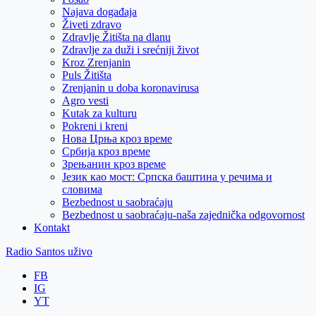
Najava događaja
Živeti zdravo
Zdravlje Žitišta na dlanu
Zdravlje za duži i srećniji život
Kroz Zrenjanin
Puls Žitišta
Zrenjanin u doba koronavirusa
Agro vesti
Kutak za kulturu
Pokreni i kreni
Нова Црња кроз време
Србија кроз време
Зрењанин кроз време
Језик као мост: Српска баштина у речима и
словима
Bezbednost u saobraćaju
Bezbednost u saobraćaju-naša zajednička odgovornost
Kontakt
Radio Santos uživo
FB
IG
YT