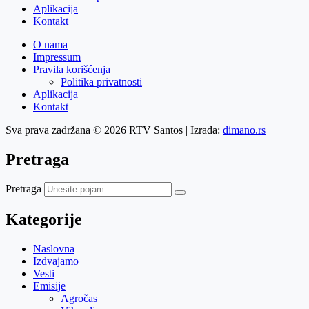
Aplikacija
Kontakt
O nama
Impressum
Pravila korišćenja
Politika privatnosti
Aplikacija
Kontakt
Sva prava zadržana © 2026 RTV Santos | Izrada:
dimano.rs
Pretraga
Pretraga
Kategorije
Naslovna
Izdvajamo
Vesti
Emisije
Agročas