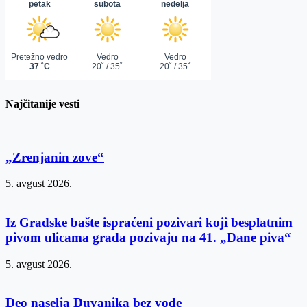
Najčitanije vesti
„Zrenjanin zove“
5. avgust 2026.
Iz Gradske bašte ispraćeni pozivari koji besplatnim
pivom ulicama grada pozivaju na 41. „Dane piva“
5. avgust 2026.
Deo naselja Duvanika bez vode