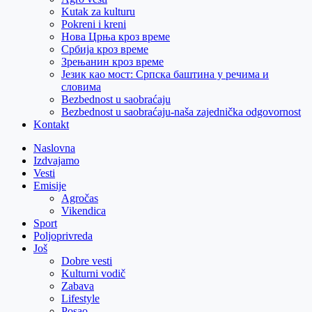
Kutak za kulturu
Pokreni i kreni
Нова Црња кроз време
Србија кроз време
Зрењанин кроз време
Језик као мост: Српска баштина у речима и
словима
Bezbednost u saobraćaju
Bezbednost u saobraćaju-naša zajednička odgovornost
Kontakt
Naslovna
Izdvajamo
Vesti
Emisije
Agročas
Vikendica
Sport
Poljoprivreda
Još
Dobre vesti
Kulturni vodič
Zabava
Lifestyle
Posao