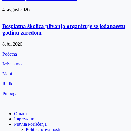
4. avgust 2026.
Besplatna školica plivanja organizuje se jedanaestu
godinu zaredom
8. jul 2026.
Početna
Izdvajamo
Meni
Radio
Pretraga
O nama
Impressum
Pravila korišćenja
Politika privatnosti