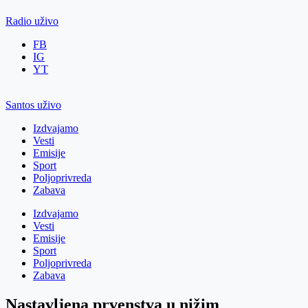
Radio uživo
FB
IG
YT
Santos uživo
Izdvajamo
Vesti
Emisije
Sport
Poljoprivreda
Zabava
Izdvajamo
Vesti
Emisije
Sport
Poljoprivreda
Zabava
Nastavljena prvenstva u nižim