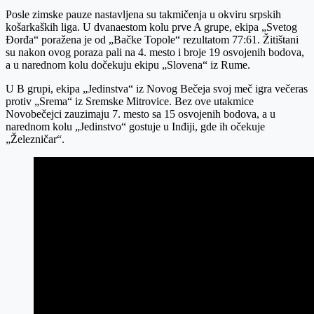
Posle zimske pauze nastavljena su takmičenja u okviru srpskih
košarkaških liga. U dvanaestom kolu prve A grupe, ekipa „Svetog
Đorđa“ poražena je od „Bačke Topole“ rezultatom 77:61. Žitištani
su nakon ovog poraza pali na 4. mesto i broje 19 osvojenih bodova,
a u narednom kolu dočekuju ekipu „Slovena“ iz Rume.
U B grupi, ekipa „Jedinstva“ iz Novog Bečeja svoj meč igra večeras
protiv „Srema“ iz Sremske Mitrovice. Bez ove utakmice
Novobečejci zauzimaju 7. mesto sa 15 osvojenih bodova, a u
narednom kolu „Jedinstvo“ gostuje u Inđiji, gde ih očekuje
„Železničar“.