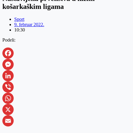
košarkaškim ligama
Sport
9. februar 2022.
10:30
Podeli:
Facebook
Messenger
LinkedIn
Viber
WhatsApp
X
Email