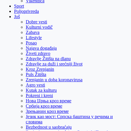
Vikendica
Sport
Poljoprivreda
Još
Dobre vesti
Kulturni vodič
Zabava
Lifestyle
Posao
Najava događaja
Živeti zdravo
Zdravlje Žitišta na dlanu
Zdravlje za duži i srećniji život
Kroz Zrenjanin
Puls Žitišta
Zrenjanin u doba koronavirusa
Agro vesti
Kutak za kulturu
Pokreni i kreni
Нова Црња кроз време
Србија кроз време
Зрењанин кроз време
Језик као мост: Српска баштина у речима и
словима
Bezbednost u saobraćaju