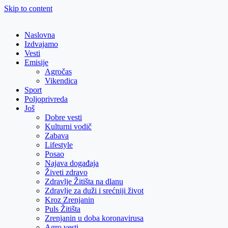
Skip to content
Naslovna
Izdvajamo
Vesti
Emisije
Agročas
Vikendica
Sport
Poljoprivreda
Još
Dobre vesti
Kulturni vodič
Zabava
Lifestyle
Posao
Najava događaja
Živeti zdravo
Zdravlje Žitišta na dlanu
Zdravlje za duži i srećniji život
Kroz Zrenjanin
Puls Žitišta
Zrenjanin u doba koronavirusa
Agro vesti