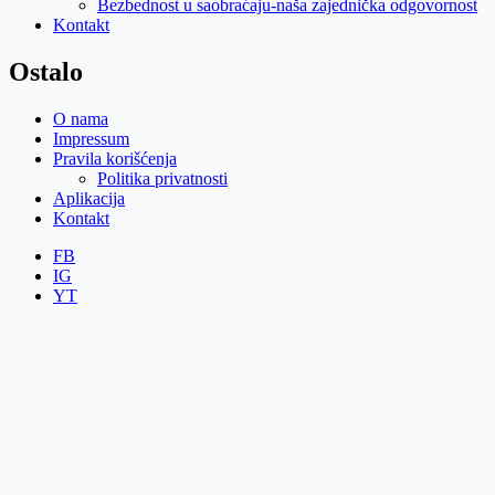
Bezbednost u saobraćaju-naša zajednička odgovornost
Kontakt
Ostalo
O nama
Impressum
Pravila korišćenja
Politika privatnosti
Aplikacija
Kontakt
FB
IG
YT