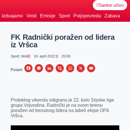
Santos uživo
Izdvajamo
Vesti
Emisije
Sport
Poljoprivreda
Zabava
FK Radnički poražen od lidera
iz Vršca
Sport
,
Vesti
18. april 2022.
20:00
F
M
L
V
W
X
E
Podeli:
a
e
i
i
h
m
c
s
n
b
a
a
e
s
k
e
t
i
Proteklog vikenda odigrano je 22. kolo Srpske lige
b
e
e
r
s
l
grupa Vojvodina. Radnički je na svom terenu
o
n
d
A
poražen od trenutnog lidera na tabeli ekipe OFK
Vršca.
o
g
I
p
k
e
n
p