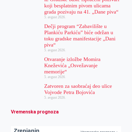
koji besplatnim pivom ulicama
grada pozivaju na 41. „Dane piva“
5. avgust 2026.
Dečji program “Zabavilište u
Plankiću Parkiću” biće održan u
toku gradske manifestacije „Dani
piva“
5. avgust 2026.
Otvaranje izložbe Momira
Kneževića „Osvežavanje
memorije“
5. avgust 2026.
Zatvoren za saobraćaj deo ulice
Vojvode Petra Bojovića
5. avgust 2026.
Vremenska prognoza