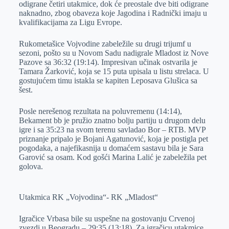
odigrane četiri utakmice, dok će preostale dve biti odigrane
r
n
A
i
naknadno, zbog obaveza koje Jagodina i Radnički imaju u
kvalifikacijama za Ligu Evrope.
p
l
p
Rukometašice Vojvodine zabeležile su drugi trijumf u
sezoni, pošto su u Novom Sadu nadigrale Mladost iz Nove
Pazove sa 36:32 (19:14). Impresivan učinak ostvarila je
Tamara Žarković, koja se 15 puta upisala u listu strelaca. U
gostujućem timu istakla se kapiten Leposava Glušica sa
šest.
Posle nerešenog rezultata na poluvremenu (14:14),
Bekament bb je pružio znatno bolju partiju u drugom delu
igre i sa 35:23 na svom terenu savladao Bor – RTB. MVP
priznanje pripalo je Bojani Agatunović, koja je postigla pet
pogodaka, a najefikasnija u domaćem sastavu bila je Sara
Garović sa osam. Kod gošći Marina Lalić je zabeležila pet
golova.
Utakmica RK „Vojvodina“- RK „Mladost“
Igračice Vrbasa bile su uspešne na gostovanju Crvenoj
zvezdi u Beogradu – 29:35 (13:18). Za igračicu utakmice