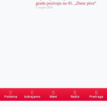
grada pozivaju na 41. „Dane piva“
5. avgust 2026.
Početna
Izdvajamo
Meni
Radio
Pretraga
Pretraga