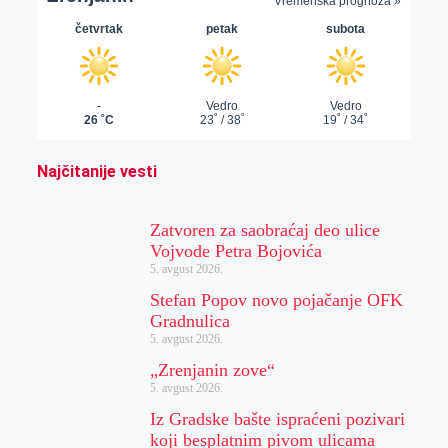
Najčitanije vesti
Zatvoren za saobraćaj deo ulice
Vojvode Petra Bojovića
5. avgust 2026.
Stefan Popov novo pojačanje OFK
Gradnulica
5. avgust 2026.
„Zrenjanin zove“
5. avgust 2026.
Iz Gradske bašte ispraćeni pozivari
koji besplatnim pivom ulicama