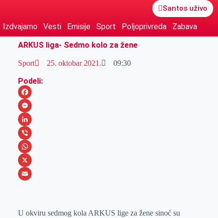
Santos uživo
Izdvajamo
Vesti
Emisije
Sport
Poljoprivreda
Zabava
ARKUS liga- Sedmo kolo za žene
Sport
25. oktobar 2021.
09:30
Podeli:
F
a
M
c
e
L
e
s
i
V
b
s
n
i
W
o
e
k
b
h
X
o
n
e
e
a
E
k
g
d
r
t
m
U okviru sedmog kola ARKUS lige za žene sinoć su
e
I
s
a