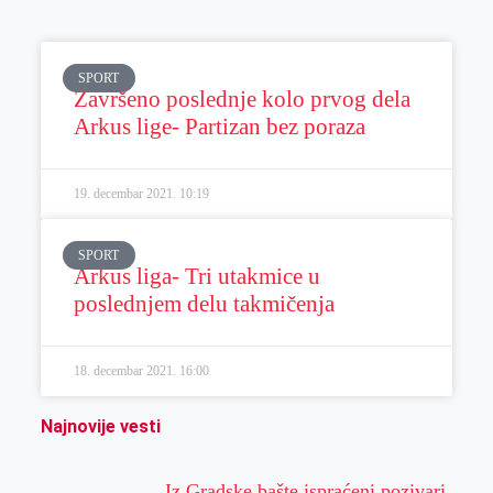
SPORT
Završeno poslednje kolo prvog dela
Arkus lige- Partizan bez poraza
19. decembar 2021.
10:19
SPORT
Arkus liga- Tri utakmice u
poslednjem delu takmičenja
18. decembar 2021.
16:00
Najnovije vesti
Iz Gradske bašte ispraćeni pozivari