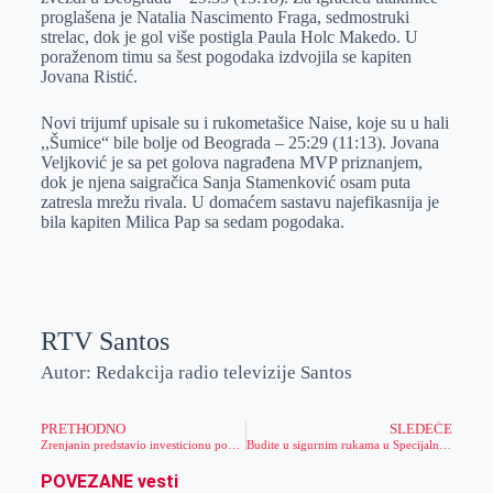
proglašena je Natalia Nascimento Fraga, sedmostruki
strelac, dok je gol više postigla Paula Holc Makedo. U
poraženom timu sa šest pogodaka izdvojila se kapiten
Jovana Ristić.
Novi trijumf upisale su i rukometašice Naise, koje su u hali
,,Šumice“ bile bolje od Beograda – 25:29 (11:13). Jovana
Veljković je sa pet golova nagrađena MVP priznanjem,
dok je njena saigračica Sanja Stamenković osam puta
zatresla mrežu rivala. U domaćem sastavu najefikasnija je
bila kapiten Milica Pap sa sedam pogodaka.
RTV Santos
Autor: Redakcija radio televizije Santos
PRETHODNO
SLEDEĆE
Zrenjanin predstavio investicionu ponudu na najvećem evropskom sajmu investicija i nekretnina „Expo Real“ u Minhenu
Budite u sigurnim rukama u Specijalnoj hirurškoj bolnici Popov
POVEZANE vesti