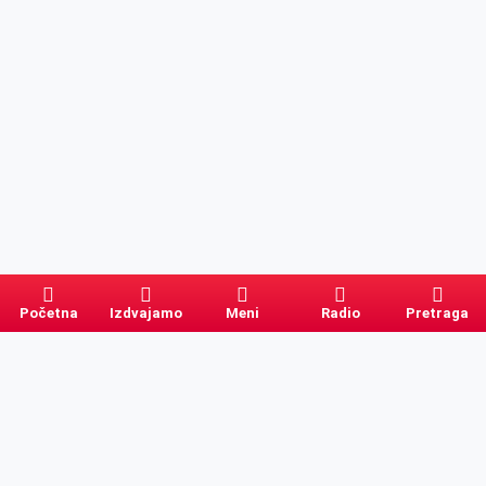
Početna
Izdvajamo
Meni
Radio
Pretraga
Pretraga
Kategorije