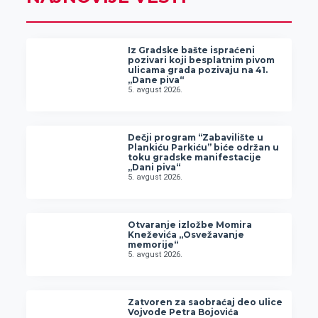
Iz Gradske bašte ispraćeni
pozivari koji besplatnim pivom
ulicama grada pozivaju na 41.
„Dane piva“
5. avgust 2026.
Dečji program “Zabavilište u
Plankiću Parkiću” biće održan u
toku gradske manifestacije
„Dani piva“
5. avgust 2026.
Otvaranje izložbe Momira
Kneževića „Osvežavanje
memorije“
5. avgust 2026.
Zatvoren za saobraćaj deo ulice
Vojvode Petra Bojovića