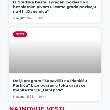
Iz Gradske bašte ispraćeni pozivari koji
besplatnim pivom ulicama grada pozivaju
na 41. „Dane piva“
5. avgust 2026.
13:36
VESTI
Dečji program “Zabavilište u Plankiću
Parkiću” biće održan u toku gradske
manifestacije „Dani piva“
5. avgust 2026.
10:44
NAJNOVIJE VESTI