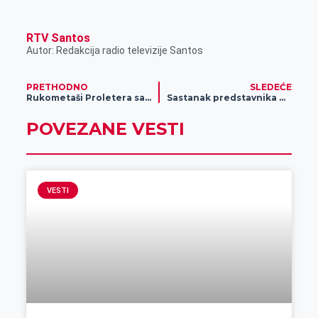
RTV Santos
Autor: Redakcija radio televizije Santos
PRETHODNO
SLEDEĆE
Rukometaši Proletera savladali Novi Pazar sa ubedljivih 42:33
Sastanak predstavnika MUP Srbije – Sektora za vanredne situacije sa čelnicima štabova za vanredne situacije u okrugu – preduprediti rizike od elementarnih nepogoda
POVEZANE VESTI
VESTI