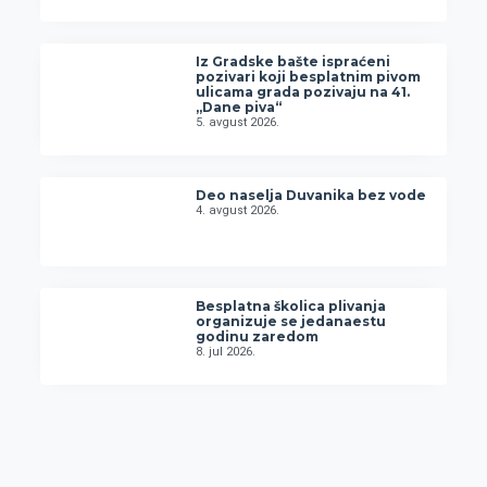
Iz Gradske bašte ispraćeni
pozivari koji besplatnim pivom
ulicama grada pozivaju na 41.
„Dane piva“
5. avgust 2026.
Deo naselja Duvanika bez vode
4. avgust 2026.
Besplatna školica plivanja
organizuje se jedanaestu
godinu zaredom
8. jul 2026.