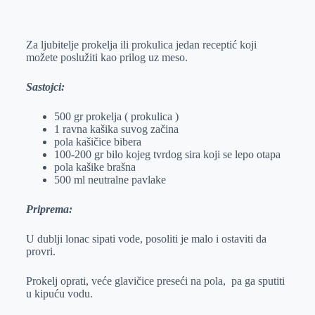
o
n
e
e
a
E
k
g
d
r
t
m
Za ljubitelje prokelja ili prokulica jedan receptić koji
e
I
s
a
možete poslužiti kao prilog uz meso.
r
n
A
i
p
l
Sastojci:
p
500 gr prokelja ( prokulica )
1 ravna kašika suvog začina
pola kašičice bibera
100-200 gr bilo kojeg tvrdog sira koji se lepo otapa
pola kašike brašna
500 ml neutralne pavlake
Priprema:
U dublji lonac sipati vode, posoliti je malo i ostaviti da
provri.
Prokelj oprati, veće glavičice preseći na pola, pa ga sputiti
u kipuću vodu.