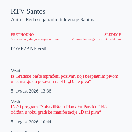
RTV Santos
Autor: Redakcija radio televizije Santos
PRETHODNO
SLEDEĆE
Savremena galerija Zrenjanin – nova izlozba
Vremenska prognoza za 31. oktobar
POVEZANE vesti
Vesti
Iz Gradske bašte ispraćeni pozivari koji besplatnim pivom
ulicama grada pozivaju na 41. „Dane piva“
5. avgust 2026.
13:36
Vesti
Dečji program “Zabavilište u Plankiću Parkiću” biće
održan u toku gradske manifestacije „Dani piva“
5. avgust 2026.
10:44