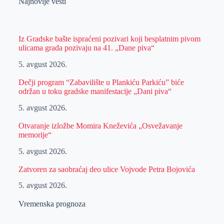
Najnovije vesti
Iz Gradske bašte ispraćeni pozivari koji besplatnim pivom
ulicama grada pozivaju na 41. „Dane piva“
5. avgust 2026.
Dečji program “Zabavilište u Plankiću Parkiću” biće
održan u toku gradske manifestacije „Dani piva“
5. avgust 2026.
Otvaranje izložbe Momira Kneževića „Osvežavanje
memorije“
5. avgust 2026.
Zatvoren za saobraćaj deo ulice Vojvode Petra Bojovića
5. avgust 2026.
Vremenska prognoza