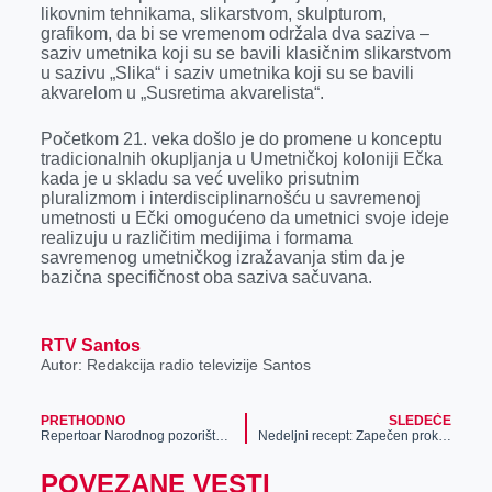
likovnim tehnikama, slikarstvom, skulpturom,
grafikom, da bi se vremenom održala dva saziva –
saziv umetnika koji su se bavili klasičnim slikarstvom
u sazivu „Slika“ i saziv umetnika koji su se bavili
akvarelom u „Susretima akvarelista“.
Početkom 21. veka došlo je do promene u konceptu
tradicionalnih okuplјanja u Umetničkoj koloniji Ečka
kada je u skladu sa već uveliko prisutnim
pluralizmom i interdisciplinarnošću u savremenoj
umetnosti u Ečki omogućeno da umetnici svoje ideje
realizuju u različitim medijima i formama
savremenog umetničkog izražavanja stim da je
bazična specifičnost oba saziva sačuvana.
RTV Santos
Autor: Redakcija radio televizije Santos
PRETHODNO
SLEDEĆE
Repertoar Narodnog pozorišta „Toša Jovanović“ za novembar 2022. godine
Nedeljni recept: Zapečen prokelj u pavlaci
POVEZANE VESTI