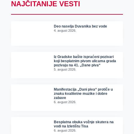
NAJČITANIJE VESTI
Deo naselja Duvanika bez vode
4. avgust 2026.
Iz Gradske bašte ispraćeni pozivari
koji besplatnim pivom ulicama grada
pozivaju na 41. „Dane piva“
5. avgust 2026.
Manifestacija „Dani piva“ protiče u
znaku kvalitetne muzike i dobre
zabave
6. avgust 2026.
Besplatna obuka vožnje skutera na
vodi na Izletištu Tisa
6. avgust 2026.