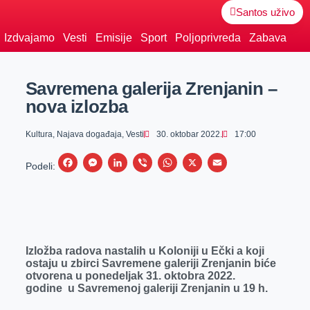
Santos uživo
Izdvajamo
Vesti
Emisije
Sport
Poljoprivreda
Zabava
Savremena galerija Zrenjanin –
nova izlozba
Kultura
,
Najava događaja
,
Vesti
30. oktobar 2022.
17:00
F
M
L
V
W
X
E
Podeli:
a
e
i
i
h
m
c
s
n
b
a
a
e
s
k
e
t
i
b
e
e
r
s
l
Izložba radova nastalih u Koloniji u Ečki a koji
o
n
d
A
ostaju u zbirci Savremene galeriji Zrenjanin biće
otvorena u ponedeljak 31. oktobra 2022.
o
g
I
p
godine u Savremenoj galeriji Zrenjanin u 19 h.
k
e
n
p