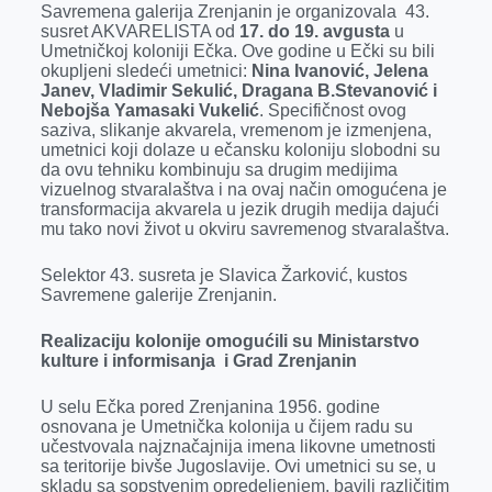
Savremena galerija Zrenjanin je organizovala 43.
r
susret AKVARELISTA od
17. do 19. avgusta
u
Umetničkoj koloniji Ečka. Ove godine u Ečki su bili
okupljeni sledeći umetnici:
Nina Ivanović, Jelena
Janev, Vladimir Sekulić, Dragana B.Stevanović i
Nebojša Yamasaki Vukelić
. Specifičnost ovog
saziva, slikanje akvarela, vremenom je izmenjena,
umetnici koji dolaze u ečansku koloniju slobodni su
da ovu tehniku kombinuju sa drugim medijima
vizuelnog stvaralaštva i na ovaj način omogućena je
transformacija akvarela u jezik drugih medija dajući
mu tako novi život u okviru savremenog stvaralaštva.
Selektor 43. susreta je Slavica Žarković, kustos
Savremene galerije Zrenjanin.
Realizaciju kolonije omogućili su Ministarstvo
kulture i informisanja i Grad Zrenjanin
U selu Ečka pored Zrenjanina 1956. godine
osnovana je Umetnička kolonija u čijem radu su
učestvovala najznačajnija imena likovne umetnosti
sa teritorije bivše Jugoslavije. Ovi umetnici su se, u
skladu sa sopstvenim opredeljenjem, bavili različitim