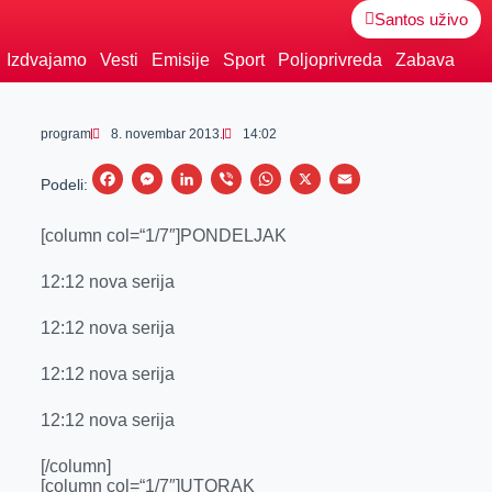
Santos uživo
Izdvajamo
Vesti
Emisije
Sport
Poljoprivreda
Zabava
program
8. novembar 2013.
14:02
F
M
L
V
W
X
E
Podeli:
a
e
i
i
h
m
[column col=“1/7″]PONDELJAK
c
s
n
b
a
a
e
s
k
e
t
i
12:12 nova serija
b
e
e
r
s
l
12:12 nova serija
o
n
d
A
o
g
I
p
12:12 nova serija
k
e
n
p
12:12 nova serija
r
[/column]
[column col=“1/7″]UTORAK