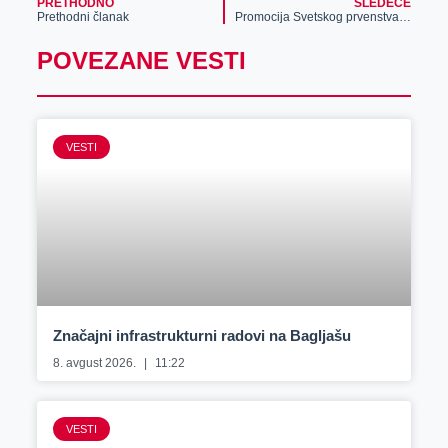
PRETHODNO
SLEDEĆE
Prethodni članak
Promocija Svetskog prvenstva u Zrenjaninu
POVEZANE VESTI
VESTI
Značajni infrastrukturni radovi na Bagljašu
8. avgust 2026.
11:22
VESTI