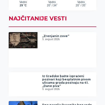
NAJČITANIJE VESTI
„Zrenjanin zove“
5. avgust 2026.
Iz Gradske bašte ispraćeni
pozivari koji besplatnim pivom
ulicama grada pozivaju na 41.
„Dane piva“
5. avgust 2026.
Deo naselja Duvanika bez vode