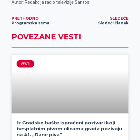
Autor: Redakcija radio televizije Santos
p
l
p
PRETHODNO
SLEDEĆE
Programska sema
Sledeći članak
POVEZANE VESTI
VESTI
Iz Gradske bašte ispraćeni pozivari koji
besplatnim pivom ulicama grada pozivaju
na 41. „Dane piva“