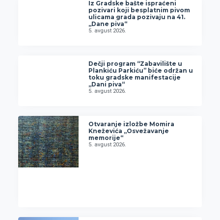
Iz Gradske bašte ispraćeni
pozivari koji besplatnim pivom
ulicama grada pozivaju na 41.
„Dane piva“
5. avgust 2026.
Dečji program “Zabavilište u
Plankiću Parkiću” biće održan u
toku gradske manifestacije
„Dani piva“
5. avgust 2026.
Otvaranje izložbe Momira
Kneževića „Osvežavanje
memorije“
5. avgust 2026.