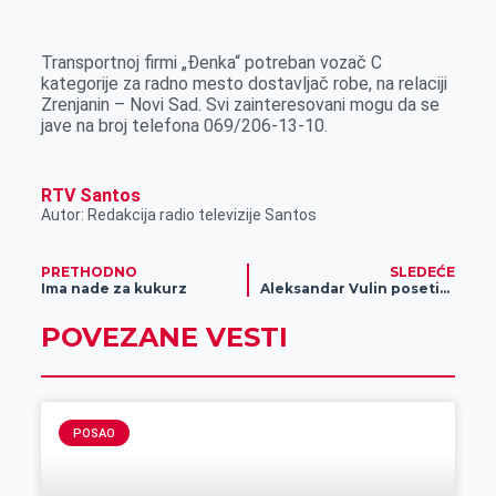
k
g
d
r
t
m
e
I
s
a
Transportnoj firmi „Đenka“ potreban vozač C
r
n
A
i
kategorije za radno mesto dostavljač robe, na relaciji
Zrenjanin – Novi Sad. Svi zainteresovani mogu da se
p
l
jave na broj telefona 069/206-13-10.
p
RTV Santos
Autor: Redakcija radio televizije Santos
PRETHODNO
SLEDEĆE
Ima nade za kukurz
Aleksandar Vulin posetio PU Zrenjanin
POVEZANE VESTI
POSAO