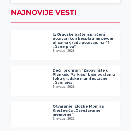
NAJNOVIJE VESTI
Iz Gradske bašte ispraćeni
pozivari koji besplatnim pivom
ulicama grada pozivaju na 41.
„Dane piva“
5. avgust 2026.
Dečji program “Zabavilište u
Plankiću Parkiću” biće održan u
toku gradske manifestacije
„Dani piva“
5. avgust 2026.
Otvaranje izložbe Momira
Kneževića „Osvežavanje
memorije“
5. avgust 2026.