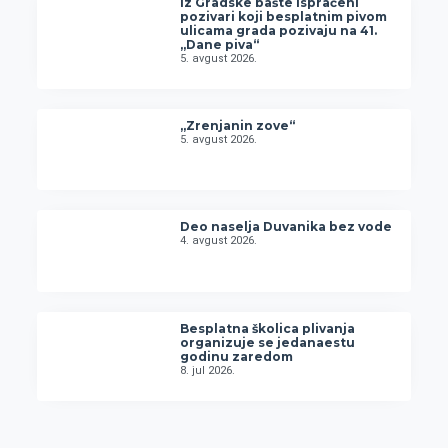
Iz Gradske bašte ispraćeni
pozivari koji besplatnim pivom
ulicama grada pozivaju na 41.
„Dane piva“
5. avgust 2026.
„Zrenjanin zove“
5. avgust 2026.
Deo naselja Duvanika bez vode
4. avgust 2026.
Besplatna školica plivanja
organizuje se jedanaestu
godinu zaredom
8. jul 2026.