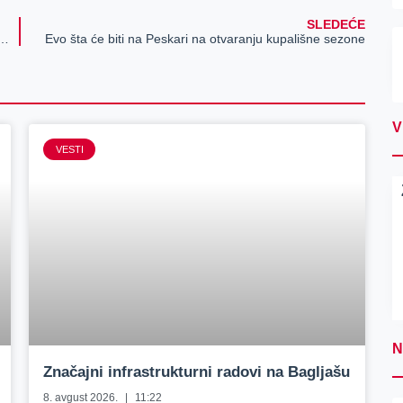
SLEDEĆE
 na učešću na 2. Svetskom kupu u Poznanju za Nikolu Kovačevića
Evo šta će biti na Peskari na otvaranju kupališne sezone
V
VESTI
N
Značajni infrastrukturni radovi na Bagljašu
8. avgust 2026.
11:22