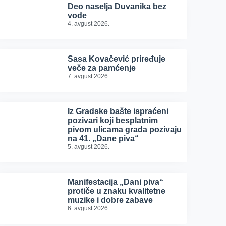
Deo naselja Duvanika bez
vode
4. avgust 2026.
Sasa Kovačević priređuje
veče za pamćenje
7. avgust 2026.
Iz Gradske bašte ispraćeni
pozivari koji besplatnim
pivom ulicama grada pozivaju
na 41. „Dane piva“
5. avgust 2026.
Manifestacija „Dani piva“
protiče u znaku kvalitetne
muzike i dobre zabave
6. avgust 2026.