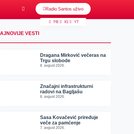
Radio Santos uživo
FB
IG
YT
AJNOVIJE VESTI
Dragana Mirković večeras na
Trgu slobode
8. avgust 2026.
Značajni infrastrukturni
radovi na Bagljašu
8. avgust 2026.
Sasa Kovačević priređuje
veče za pamćenje
7. avgust 2026.