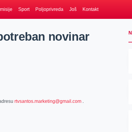
misije
Sport
Poljoprivreda
Još
Kontakt
 potreban novinar
N
 adresu
rtvsantos.marketing@gmail.com
.