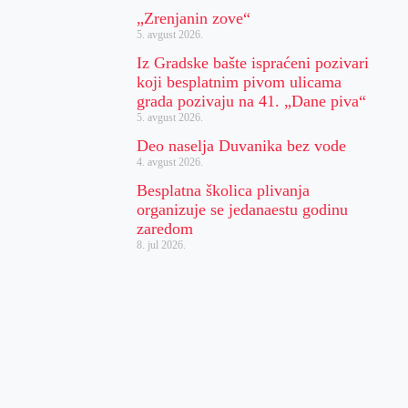
„Zrenjanin zove“
5. avgust 2026.
Iz Gradske bašte ispraćeni pozivari
koji besplatnim pivom ulicama
grada pozivaju na 41. „Dane piva“
5. avgust 2026.
Deo naselja Duvanika bez vode
4. avgust 2026.
Besplatna školica plivanja
organizuje se jedanaestu godinu
zaredom
8. jul 2026.