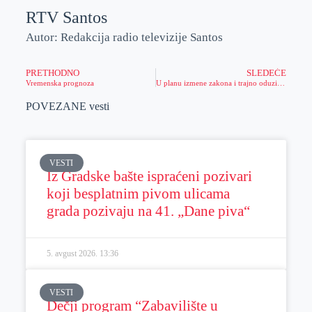
RTV Santos
Autor: Redakcija radio televizije Santos
PRETHODNO
SLEDEĆE
Vremenska prognoza
U planu izmene zakona i trajno oduzimanje vozačkih dozvola, ali i vozila
POVEZANE vesti
VESTI
Iz Gradske bašte ispraćeni pozivari
koji besplatnim pivom ulicama
grada pozivaju na 41. „Dane piva“
5. avgust 2026.
13:36
VESTI
Dečji program “Zabavilište u