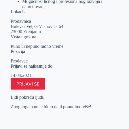
Mogućnost ličnog i profesionalnog razvoja i
napredovanja
Lokacija
Prodavnica
Bulevar Veljka Vlahovića 64
23000 Zrenjanin
Vrsta ugovora
Puno ili nepuno radno vreme
Pozicija
Prodavac
Prijavi se najkasnije do
14.04.2021
PRIJAVI SE
Lidl pokreću ljudi.
Zbog toga nam je bitno da ti ponudimo više!