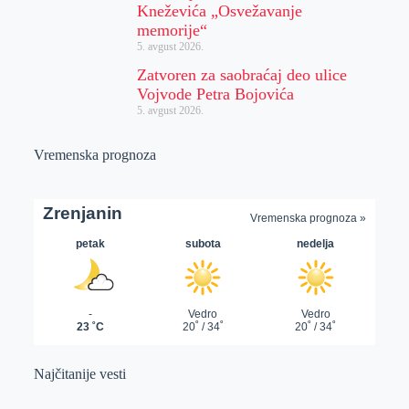
Kneževića „Osvežavanje
memorije“
5. avgust 2026.
Zatvoren za saobraćaj deo ulice
Vojvode Petra Bojovića
5. avgust 2026.
Vremenska prognoza
Najčitanije vesti