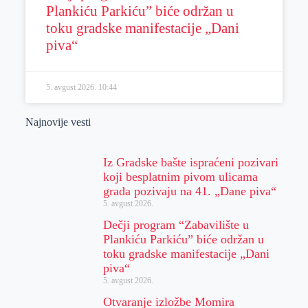
Plankiću Parkiću” biće održan u
toku gradske manifestacije „Dani
piva“
5. avgust 2026.
10:44
Najnovije vesti
Iz Gradske bašte ispraćeni pozivari
koji besplatnim pivom ulicama
grada pozivaju na 41. „Dane piva“
5. avgust 2026.
Dečji program “Zabavilište u
Plankiću Parkiću” biće održan u
toku gradske manifestacije „Dani
piva“
5. avgust 2026.
Otvaranje izložbe Momira