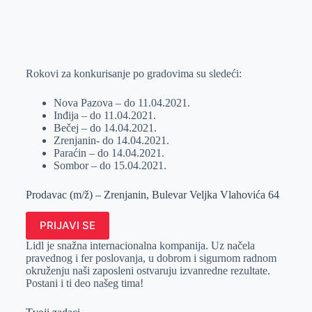
o
n
e
e
a
E
k
g
d
r
t
m
e
I
s
a
r
n
A
i
Rokovi za konkurisanje po gradovima su sledeći:
p
l
Nova Pazova – do 11.04.2021.
p
Inđija – do 11.04.2021.
Bečej – do 14.04.2021.
Zrenjanin- do 14.04.2021.
Paraćin – do 14.04.2021.
Sombor – do 15.04.2021.
Prodavac (m/ž) – Zrenjanin, Bulevar Veljka Vlahovića 64
PRIJAVI SE
Lidl je snažna internacionalna kompanija. Uz načela
pravednog i fer poslovanja, u dobrom i sigurnom radnom
okruženju naši zaposleni ostvaruju izvanredne rezultate.
Postani i ti deo našeg tima!