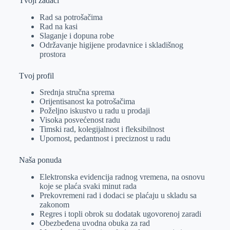
Tvoji zadaci
Rad sa potrošačima
Rad na kasi
Slaganje i dopuna robe
Održavanje higijene prodavnice i skladišnog
prostora
Tvoj profil
Srednja stručna sprema
Orijentisanost ka potrošačima
Poželjno iskustvo u radu u prodaji
Visoka posvećenost radu
Timski rad, kolegijalnost i fleksibilnost
Upornost, pedantnost i preciznost u radu
Naša ponuda
Elektronska evidencija radnog vremena, na osnovu
koje se plaća svaki minut rada
Prekovremeni rad i dodaci se plaćaju u skladu sa
zakonom
Regres i topli obrok su dodatak ugovorenoj zaradi
Obezbeđena uvodna obuka za rad