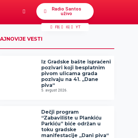
Radio Santos
uživo
FB
IG
YT
AJNOVIJE VESTI
Iz Gradske bašte ispraćeni
pozivari koji besplatnim
pivom ulicama grada
pozivaju na 41. „Dane
piva“
5. avgust 2026.
Dečji program
“Zabavilište u Plankiću
Parkiću” biće održan u
toku gradske
manifestacije „Dani piva“