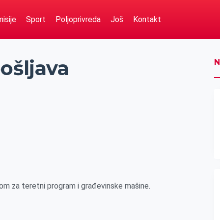
isije
Sport
Poljoprivreda
Još
Kontakt
ošljava
N
vom za teretni program i građevinske mašine.