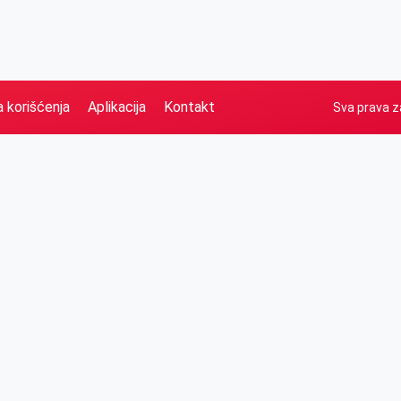
a korišćenja
Aplikacija
Kontakt
Sva prava z
Naslovna
Izdvajamo
FB
IG
YT
O nama
Vesti