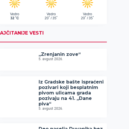
AJČITANIJE VESTI
„Zrenjanin zove“
5. avgust 2026.
Iz Gradske bašte ispraćeni
pozivari koji besplatnim
pivom ulicama grada
pozivaju na 41. „Dane
piva“
5. avgust 2026.
Deo naselja Duvanika bez