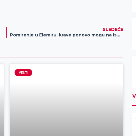
SLEDEĆE
Pomirenje u Elemiru, krave ponovo mogu na ispašu
VESTI
V