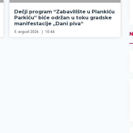
Dečji program “Zabavilište u Plankiću
Parkiću” biće održan u toku gradske
manifestacije „Dani piva“
5. avgust 2026.
10:44
N