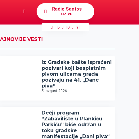
Radio Santos
uživo
FB
IG
YT
AJNOVIJE VESTI
Iz Gradske bašte ispraćeni
pozivari koji besplatnim
pivom ulicama grada
pozivaju na 41. „Dane
piva“
5. avgust 2026.
Dečji program
“Zabavilište u Plankiću
Parkiću” biće održan u
toku gradske
manifestacije „Dani piva“