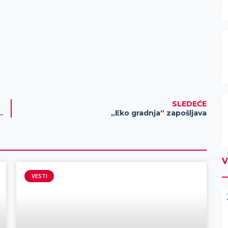
SLEDEĆE
 pucanja iz puškomitraljeza
„Eko gradnja“ zapošljava
V
VESTI