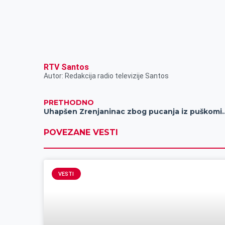
k
g
d
r
t
m
e
I
s
a
r
n
A
i
p
l
p
RTV Santos
Autor: Redakcija radio televizije Santos
PRETHODNO
Uhapšen Zrenjaninac zbog
POVEZANE VESTI
VESTI