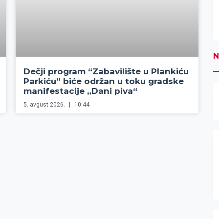
N
Dečji program “Zabavilište u Plankiću
Parkiću” biće održan u toku gradske
manifestacije „Dani piva“
5. avgust 2026.
10:44