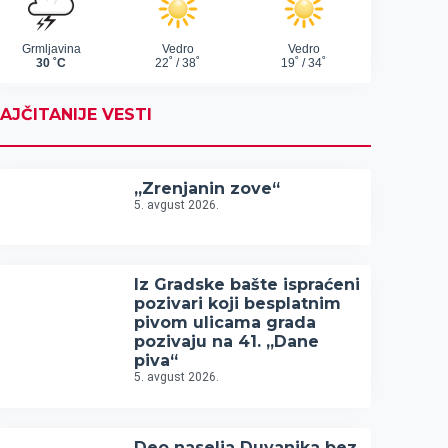
AJČITANIJE VESTI
„Zrenjanin zove“
5. avgust 2026.
Iz Gradske bašte ispraćeni
pozivari koji besplatnim
pivom ulicama grada
pozivaju na 41. „Dane
piva“
5. avgust 2026.
Deo naselja Duvanika bez