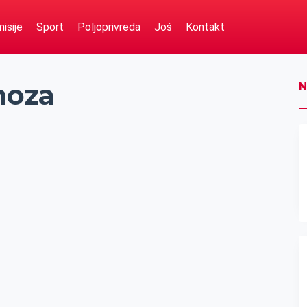
isije
Sport
Poljoprivreda
Još
Kontakt
noza
N