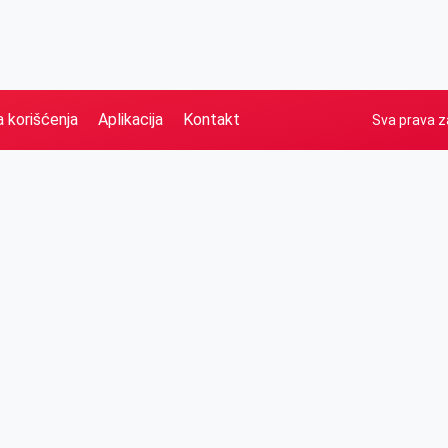
a korišćenja
Aplikacija
Kontakt
Sva prava z
Naslovna
Izdvajamo
FB
IG
YT
O nama
Vesti