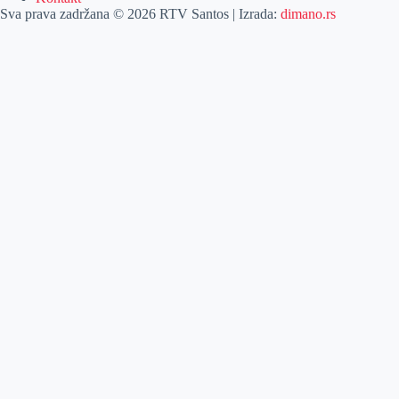
Sva prava zadržana © 2026 RTV Santos | Izrada:
dimano.rs
Pretraga
Pretraga
Kategorije
Naslovna
Izdvajamo
Vesti
Emisije
Agročas
Vikendica
Sport
Poljoprivreda
Još
Dobre vesti
Kulturni vodič
Zabava
Lifestyle
Posao
Najava događaja
Živeti zdravo