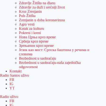
Zdravlje Žitišta na dlanu
Zdravlje za duži i srećniji život
Kroz Zrenjanin
Puls Žitišta
Zrenjanin u doba koronavirusa
Agro vesti
Kutak za kulturu
Pokreni i kreni
Нова Црња кроз време
Србија кроз време
Зрењанин кроз време
Језик као мост: Српска баштина у речима и
словима
Bezbednost u saobraćaju
Bezbednost u saobraćaju-naša zajednička
odgovornost
Kontakt
Radio Santos uživo
FB
IG
YT
Radio uživo
FB
IG