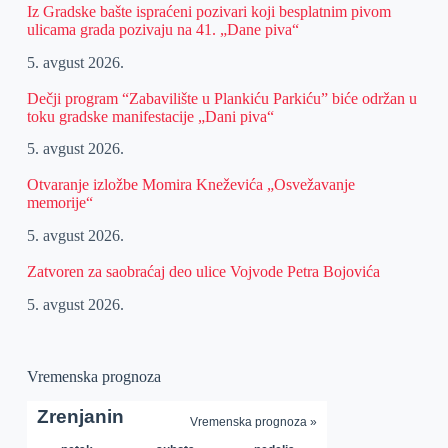
Iz Gradske bašte ispraćeni pozivari koji besplatnim pivom
ulicama grada pozivaju na 41. „Dane piva“
5. avgust 2026.
Dečji program “Zabavilište u Plankiću Parkiću” biće održan u
toku gradske manifestacije „Dani piva“
5. avgust 2026.
Otvaranje izložbe Momira Kneževića „Osvežavanje
memorije“
5. avgust 2026.
Zatvoren za saobraćaj deo ulice Vojvode Petra Bojovića
5. avgust 2026.
Vremenska prognoza