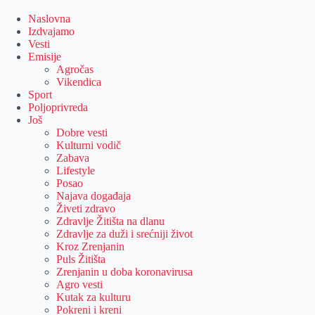
Skip
to
Naslovna
content
Izdvajamo
Vesti
Emisije
Agročas
Vikendica
Sport
Poljoprivreda
Još
Dobre vesti
Kulturni vodič
Zabava
Lifestyle
Posao
Najava događaja
Živeti zdravo
Zdravlje Žitišta na dlanu
Zdravlje za duži i srećniji život
Kroz Zrenjanin
Puls Žitišta
Zrenjanin u doba koronavirusa
Agro vesti
Kutak za kulturu
Pokreni i kreni