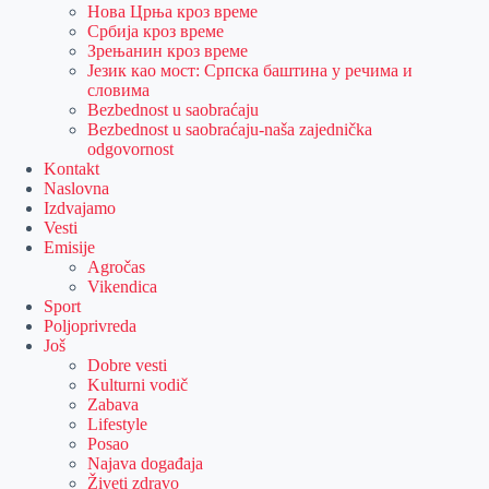
Нова Црња кроз време
Србија кроз време
Зрењанин кроз време
Језик као мост: Српска баштина у речима и
словима
Bezbednost u saobraćaju
Bezbednost u saobraćaju-naša zajednička
odgovornost
Kontakt
Naslovna
Izdvajamo
Vesti
Emisije
Agročas
Vikendica
Sport
Poljoprivreda
Još
Dobre vesti
Kulturni vodič
Zabava
Lifestyle
Posao
Najava događaja
Živeti zdravo