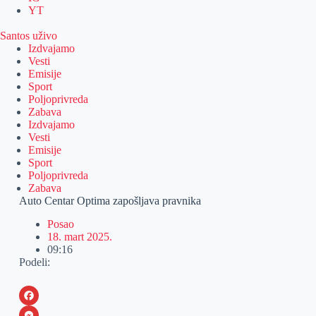
YT
Santos uživo
Izdvajamo
Vesti
Emisije
Sport
Poljoprivreda
Zabava
Izdvajamo
Vesti
Emisije
Sport
Poljoprivreda
Zabava
Auto Centar Optima zapošljava pravnika
Posao
18. mart 2025.
09:16
Podeli:
F