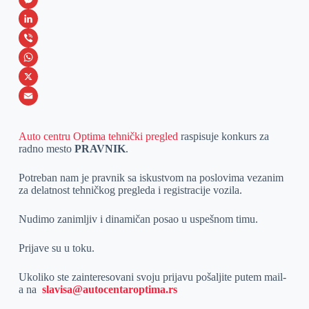
a
M
c
e
L
e
s
i
V
b
s
n
i
W
o
e
k
b
h
X
o
n
e
e
a
E
k
g
d
r
t
m
Auto centru Optima tehnički pregled
raspisuje konkurs za
radno mesto
PRAVNIK
.
e
I
s
a
r
n
A
i
Potreban nam je pravnik sa iskustvom na poslovima vezanim
za delatnost tehničkog pregleda i registracije vozila.
p
l
p
Nudimo zanimljiv i dinamičan posao u uspešnom timu.
Prijave su u toku.
Ukoliko ste zainteresovani svoju prijavu pošaljite putem mail-
a na
slavisa@autocentaroptima.rs