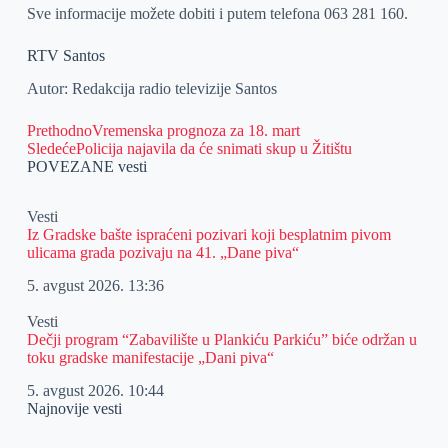
Sve informacije možete dobiti i putem telefona 063 281 160.
RTV Santos
Autor: Redakcija radio televizije Santos
Prethodno
Vremenska prognoza za 18. mart
Sledeće
Policija najavila da će snimati skup u Žitištu
POVEZANE vesti
Vesti
Iz Gradske bašte ispraćeni pozivari koji besplatnim pivom
ulicama grada pozivaju na 41. „Dane piva“
5. avgust 2026.
13:36
Vesti
Dečji program “Zabavilište u Plankiću Parkiću” biće održan u
toku gradske manifestacije „Dani piva“
5. avgust 2026.
10:44
Najnovije vesti