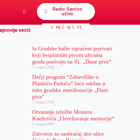
Radio Santos
uživo
FB
IG
YT
ajnovije vesti
Iz Gradske bašte ispraćeni pozivari
koji besplatnim pivom ulicama
grada pozivaju na 41. „Dane piva“
5. avgust 2026.
Dečji program “Zabavilište u
Plankiću Parkiću” biće održan u
toku gradske manifestacije „Dani
piva“
5. avgust 2026.
Otvaranje izložbe Momira
Kneževića „Osvežavanje memorije“
5. avgust 2026.
Zatvoren za saobraćaj deo ulice