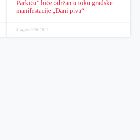
Parkiću” biće održan u toku gradske
manifestacije „Dani piva“
5. avgust 2026.
10:44