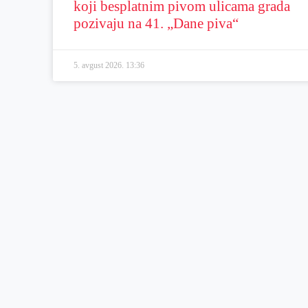
koji besplatnim pivom ulicama grada
pozivaju na 41. „Dane piva“
5. avgust 2026.
13:36