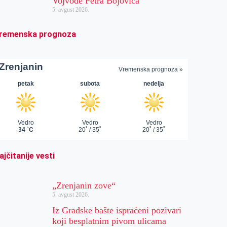
Vojvode Petra Bojovića
5. avgust 2026.
remenska prognoza
ajčitanije vesti
„Zrenjanin zove“
5. avgust 2026.
Iz Gradske bašte ispraćeni pozivari
koji besplatnim pivom ulicama