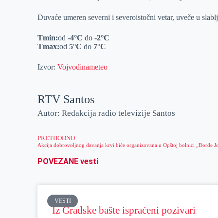
r
n
A
i
Duvaće umeren severni i severoistočni vetar, uveče u slablj
p
l
Tmin:
od
-4
°C
do
-2
°C
p
Tmax:
od
5
°C
do
7
°C
Izvor:
Vojvodinameteo
RTV Santos
Autor: Redakcija radio televizije Santos
PRETHODNO
POVEZANE vesti
VESTI
Iz Gradske bašte ispraćeni pozivari