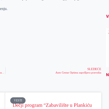
enju.
V
SLEDEĆE
Akcija dobrovoljnog davanja krvi biće organizovana u Opštoj bolnici „Đorđe Joanović“
Auto Centar Optima zapošljava pravnika
N
VESTI
Dečji program “Zabavilište u Plankiću