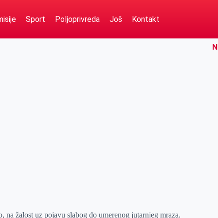
isije
Sport
Poljoprivreda
Još
Kontakt
N
o, na žalost uz pojavu slabog do umerenog jutarnjeg mraza.