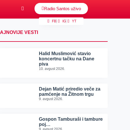
Radio Santos uživo
FB
IG
YT
AJNOVIJE VESTI
Halid Muslimović stavio
koncertnu tačku na Dane
piva
10. avgust 2026.
Dejan Matić priredio veče za
pamćenje na Žitnom trgu
9. avgust 2026.
Gospon Tamburaši i tambure
poj…
9. avgust 2026.