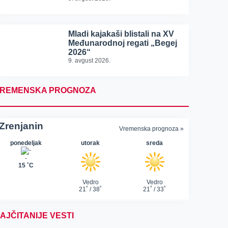
Mladi kajakaši blistali na XV
Međunarodnoj regati „Begej
2026“
9. avgust 2026.
REMENSKA PROGNOZA
AJČITANIJE VESTI