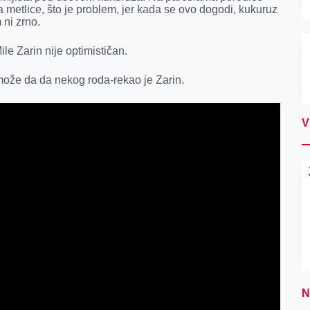
 metlice, što je problem, jer kada se ovo dogodi, kukuruz
 ni zrno.
le Zarin nije optimističan.
može da da nekog roda-rekao je Zarin.
V
N