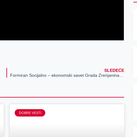
SLEDEĆE
Formiran Socijalno – ekonomski savet Grada Zrenjanina – zajedničko delovanje lokalne samouprave, poslodavaca i sindikata
DOBRE VESTI