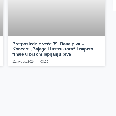
Pretposlednje veče 39. Dana piva –
Koncert „Bajage i Instruktora“ i napeto
finale u brzom ispijanju piva
11. avgust 2024.
03:20