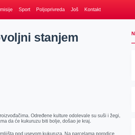
misije
Sport
Poljoprivreda
Još
Kontakt
voljni stanjem
N
proizvođačima. Određene kulture odolevale su suši i žegi,
ma da će kukuruzu biti bolje, došao je kraj.
emljišta pod usevom kukuruza. Na parcelama porodice