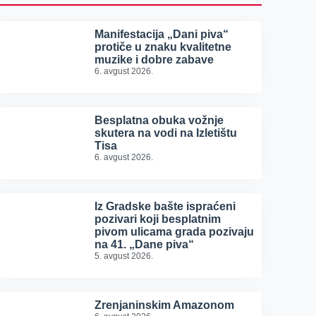
Manifestacija „Dani piva“
protiče u znaku kvalitetne
muzike i dobre zabave
6. avgust 2026.
Besplatna obuka vožnje
skutera na vodi na Izletištu
Tisa
6. avgust 2026.
Iz Gradske bašte ispraćeni
pozivari koji besplatnim
pivom ulicama grada pozivaju
na 41. „Dane piva“
5. avgust 2026.
Zrenjaninskim Amazonom