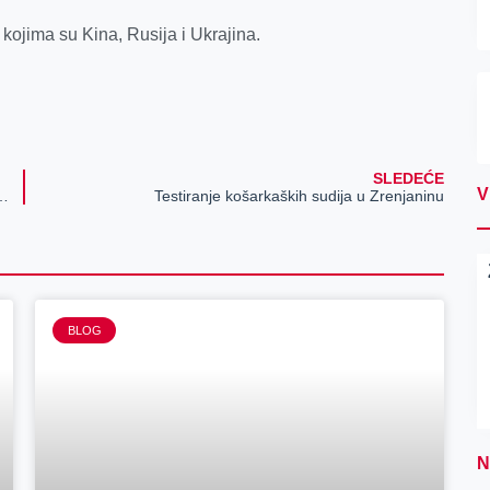
kojima su Kina, Rusija i Ukrajina.
SLEDEĆE
V
u uz odličnu ponudu firme „Classen 023“
Testiranje košarkaških sudija u Zrenjaninu
BLOG
N