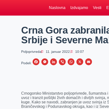
Naslovna
Izdvajamo
Vesti
E
Crna Gora zabranila
Srbije i Severne M
Poljoprivreda
11. januar 2022.
10:07
F
M
L
V
W
X
E
Podeli:
a
e
i
i
h
m
c
s
n
b
a
a
e
s
k
e
t
i
b
e
e
r
s
l
Crnogorsko Ministarstvo poljoprivrede, šumarstva i v
o
n
d
A
uvoz i tranzit pošiljki živih domaćih i divljih svinj
kuge. Kako se navodi, zabranjen je uvoz svinja iz 
o
g
I
p
Braničevskog i Podunavskog okruga, kao i iz Seve