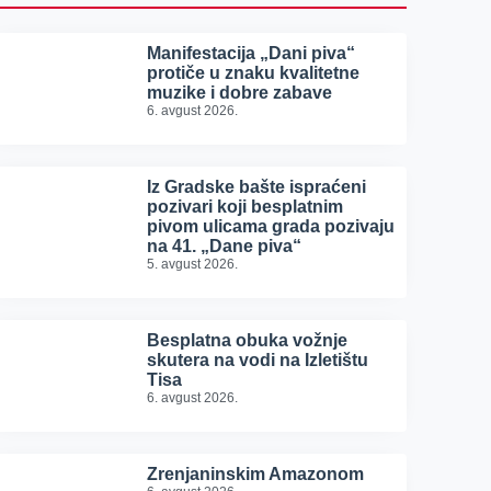
Manifestacija „Dani piva“
protiče u znaku kvalitetne
muzike i dobre zabave
6. avgust 2026.
Iz Gradske bašte ispraćeni
pozivari koji besplatnim
pivom ulicama grada pozivaju
na 41. „Dane piva“
5. avgust 2026.
Besplatna obuka vožnje
skutera na vodi na Izletištu
Tisa
6. avgust 2026.
Zrenjaninskim Amazonom