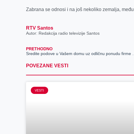
k
e
n
p
r
Zabrana se odnosi i na još nekoliko zemalja, među 
RTV Santos
Autor: Redakcija radio televizije Santos
PRETHODNO
Sredite podove u Vašem dom
POVEZANE VESTI
VESTI