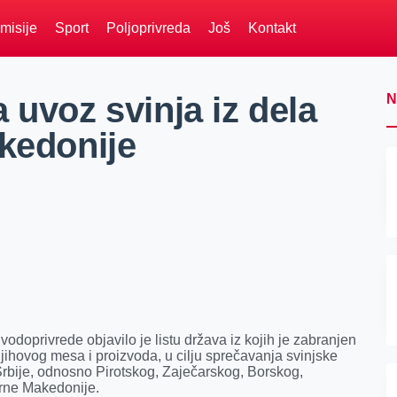
misije
Sport
Poljoprivreda
Još
Kontakt
 uvoz svinja iz dela
N
akedonije
odoprivrede objavilo je listu država iz kojih je zabranjen
a, njihovog mesa i proizvoda, u cilju sprečavanja svinjske
Srbije, odnosno Pirotskog, Zaječarskog, Borskog,
rne Makedonije.