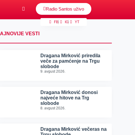
Radio Santos uživo
FB
IG
YT
AJNOVIJE VESTI
Dragana Mirković priredila
veče za pamćenje na Trgu
slobode
9. avgust 2026.
Dragana Mirković donosi
najveće hitove na Trg
slobode
8. avgust 2026.
Dragana Mirković večeras na
Trgu slobode