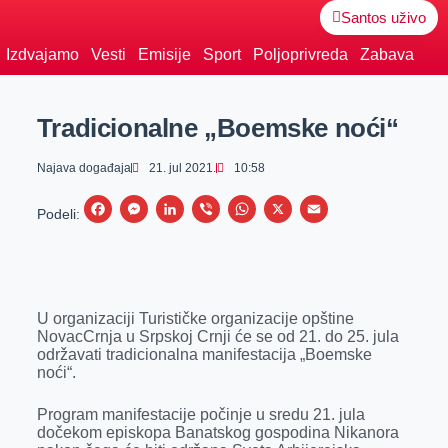
Santos uživo
Izdvajamo
Vesti
Emisije
Sport
Poljoprivreda
Zabava
Tradicionalne „Boemske noći“
Najava događaja
21. jul 2021.
10:58
F
M
L
V
W
X
E
Podeli:
a
e
i
i
h
m
c
s
n
b
a
a
e
s
k
e
t
i
U organizaciji Turističke organizacije opštine
b
e
e
r
s
l
NovacCrnja u Srpskoj Crnji će se od 21. do 25. jula
o
n
d
A
održavati tradicionalna manifestacija „Boemske
noći“.
o
g
I
p
k
e
n
p
Program manifestacije počinje u sredu 21. jula
dočekom episkopa Banatskog gospodina Nikanora
r