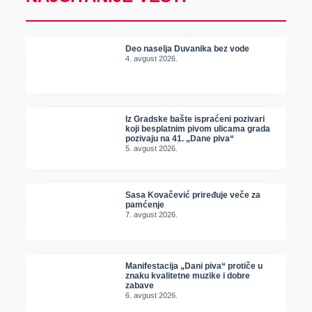
Deo naselja Duvanika bez vode
4. avgust 2026.
Iz Gradske bašte ispraćeni pozivari
koji besplatnim pivom ulicama grada
pozivaju na 41. „Dane piva“
5. avgust 2026.
Sasa Kovačević priređuje veče za
pamćenje
7. avgust 2026.
Manifestacija „Dani piva“ protiče u
znaku kvalitetne muzike i dobre
zabave
6. avgust 2026.