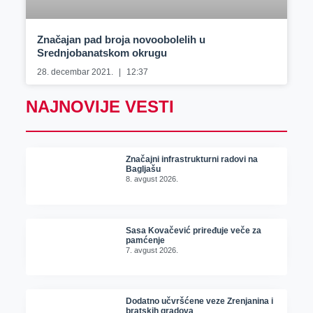
Značajan pad broja novoobolelih u
Srednjobanatskom okrugu
28. decembar 2021.
12:37
NAJNOVIJE VESTI
Značajni infrastrukturni radovi na
Bagljašu
8. avgust 2026.
Sasa Kovačević priređuje veče za
pamćenje
7. avgust 2026.
Dodatno učvršćene veze Zrenjanina i
bratskih gradova