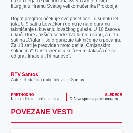
nakon čega će biti održana Sveta Arhijerejska
liturgija u Hramu Svetog velikomučenika Prokopija.
Bogat program očekuje sve posetioce i u subotu 24.
jula. U 9 sati u Lovačkom domu je na programu
takmičenje u kuvanju lovačkog gulaša. U 10 časova
u kući Đure Jakšića seodržava turnir u šahu, a u 16
sati na „Ciglani“ se organizuje takmičenje u pecanju.
Za 18 sati je predviđen moto defile „Crnjanskim
sokacima“. U isto vreme u kući Đure Jakšića će se
odigrati finale u „Tri nanovo“.
RTV Santos
Autor: Redakcija radio televizije Santos
PRETHODNO
SLEDEĆE
Na pojedinim deonicama smanjena vidljivost
Država sprema paket mera za podsticaj imunizacije građana
POVEZANE VESTI