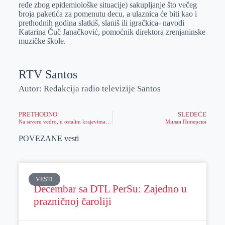
ređe zbog epidemiološke situacije) sakupljanje što večeg
broja paketića za pomenutu decu, a ulaznica će biti kao i
prethodnih godina slatkiš, slaniš ili igračkica- navodi
Katarina Čuč Janačković, pomoćnik direktora zrenjaninske
muzičke škole.
RTV Santos
Autor: Redakcija radio televizije Santos
PRETHODNO
SLEDEĆE
Na severu vedro, u ostalim krajevima zemlje kiša i sneg
Милан Пиперски
POVEZANE vesti
VESTI
Decembar sa DTL PerSu: Zajedno u
prazničnoj čaroliji