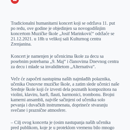
o
n
e
e
a
E
k
g
d
r
t
m
Tradicionalni humanitarni koncert koji se održava 11. put
e
I
s
a
po redu, ove godine je objedinjen sa novogodišnjim
r
n
A
i
koncertom Muzičke škole „Josif Marinković“ održaće se
21.12.2021. u 18h u velikoj sali Kulturnog centra
p
l
Zrenjanina.
p
Koncert je namenjen je učenicima škole za decu sa
posebnim potrebama „9. Maj“ i članovima Dnevnog centra
za decu i mlade sa invaliditetom „Alternativa“.
Veče će započeti nastupima naših najmlađih polaznika,
učenika Osnovne muzičke škole, a zatim slede učenici naše
Srednje škole koji će izvesti dela poznatih kompozitora na
violini, klaviru, harfi, flauti, harmonici, trombonu. Brojni
kamerni ansambli, najviše sačinjeni od učenika solo
pevanja i duvačkih instrumenata, doprineće stvaranju
svečane i praznične atmosfere.
– Cilj ovog koncerta je (osim nastupanja naših učenika
pred publikom, koje je u proteklom vremenu bilo mnogo