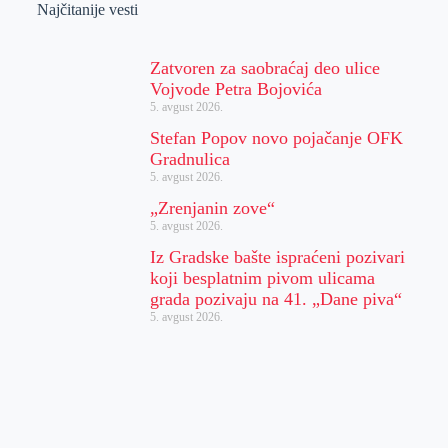
Najčitanije vesti
Zatvoren za saobraćaj deo ulice
Vojvode Petra Bojovića
5. avgust 2026.
Stefan Popov novo pojačanje OFK
Gradnulica
5. avgust 2026.
„Zrenjanin zove“
5. avgust 2026.
Iz Gradske bašte ispraćeni pozivari
koji besplatnim pivom ulicama
grada pozivaju na 41. „Dane piva“
5. avgust 2026.