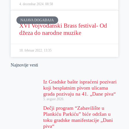
4. decembar 2024.
08:58
NAJAVA DOGAĐAJA
XVI Vojvođanski Brass festival- Od
džeza do narodne muzike
18. februar 2022.
13:35
Najnovije vesti
Iz Gradske bašte ispraćeni pozivari
koji besplatnim pivom ulicama
grada pozivaju na 41. „Dane piva“
5. avgust 2026.
Dečji program “Zabavilište u
Plankiću Parkiću” biće održan u
toku gradske manifestacije „Dani
piva“