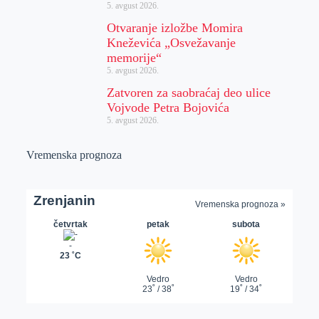
5. avgust 2026.
Otvaranje izložbe Momira
Kneževića „Osvežavanje
memorije“
5. avgust 2026.
Zatvoren za saobraćaj deo ulice
Vojvode Petra Bojovića
5. avgust 2026.
Vremenska prognoza