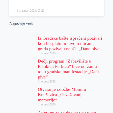
11. avgust 2024.
03:20
Najnovije vesti
Iz Gradske bašte ispraćeni pozivari
koji besplatnim pivom ulicama
grada pozivaju na 41. „Dane piva“
5. avgust 2026.
Dečji program “Zabavilište u
Plankiću Parkiću” biće održan u
toku gradske manifestacije „Dani
piva“
5. avgust 2026.
Otvaranje izložbe Momira
Kneževića „Osvežavanje
memorije“
5. avgust 2026.
Zatvoren za saobraćaj deo ulice