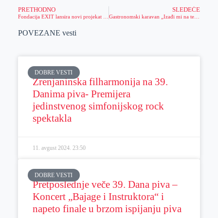
PRETHODNO
SLEDEĆE
Fondacija EXIT lansira novi projekat „Događaji na neverovatnim destinacijama“
Gastronomski karavan „Izađi mi na teglu“ u Žitištu
POVEZANE vesti
DOBRE VESTI
Zrenjaninska filharmonija na 39.
Danima piva- Premijera
jedinstvenog simfonijskog rock
spektakla
11. avgust 2024.
23:50
DOBRE VESTI
Pretposlednje veče 39. Dana piva –
Koncert „Bajage i Instruktora“ i
napeto finale u brzom ispijanju piva