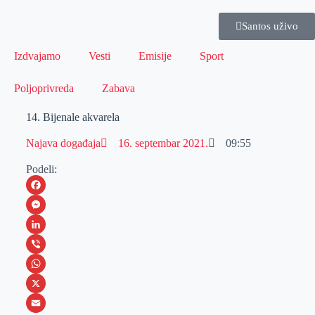
Santos uživo
Izdvajamo
Vesti
Emisije
Sport
Poljoprivreda
Zabava
14. Bijenale akvarela
Najava događaja
16. septembar 2021.
09:55
Podeli:
F
a
M
c
e
L
e
s
i
V
b
s
n
i
W
o
e
k
b
h
X