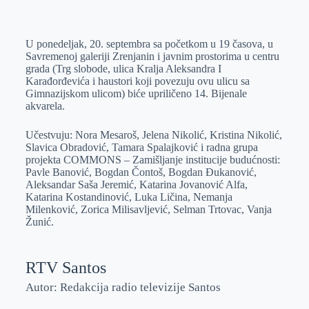
o
n
e
e
a
E
k
g
d
r
t
m
U ponedeljak, 20. septembra sa početkom u 19 časova, u
e
I
s
a
Savremenoj galeriji Zrenjanin i javnim prostorima u centru
r
n
A
i
grada (Trg slobode, ulica Kralja Aleksandra I
Karađorđevića i haustori koji povezuju ovu ulicu sa
p
l
Gimnazijskom ulicom) biće upriličeno 14. Bijenale
p
akvarela.
Učestvuju: Nora Mesaroš, Jelena Nikolić, Kristina Nikolić,
Slavica Obradović, Tamara Spalajković i radna grupa
projekta COMMONS – Zamišljanje institucije budućnosti:
Pavle Banović, Bogdan Čontoš, Bogdan Đukanović,
Aleksandar Saša Jeremić, Katarina Jovanović Alfa,
Katarina Kostandinović, Luka Ličina, Nemanja
Milenković, Zorica Milisavljević, Selman Trtovac, Vanja
Žunić.
RTV Santos
Autor: Redakcija radio televizije Santos