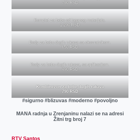
790 RSD
Komplet za bebe od laganog materijala.
1.290 RSD
Body za bebu dugih rukava sa okovratnikom.
650 RSD
Body za bebu dugih rukava, sa aplikacijom.
490 RSD
Kombinezon za bebe dugih rukava
790 RSD
#sigurno #blizuvas #moderno #povoljno
MANA radnja u Zrenjaninu nalazi se na adresi
Žitni trg broj 7
RTV Santos