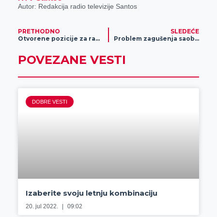
Autor: Redakcija radio televizije Santos
PRETHODNO
SLEDEĆE
Otvorene pozicije za rad u restoranu Kovač
Problem zagušenja saobraćaja na raskrsnici ulica Obilićeve i Obale Sonje Marinković rešava se semaforima, potpisana još dva ugovora
POVEZANE VESTI
DOBRE VESTI
Izaberite svoju letnju kombinaciju
20. jul 2022.
09:02