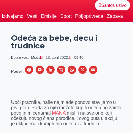
Santos uživo
Izdvajamo
Vesti
Emisije
Sport
Poljoprivreda
Zabava
Odeća za bebe, decu i
trudnice
Dobre vesti
,
Moda
13. april 2022.
09:40
F
M
L
V
W
X
E
Podeli:
a
e
i
i
h
m
c
s
n
b
a
a
e
s
k
e
t
i
Uoči praznika, naše najmlađe ponovo stavljamo u
b
e
e
r
s
l
prvi plan. Sada za njih možete kupiti odeću po zaista
o
n
d
A
povoljnim cenama!
MANA
misli i na sve one koji
očekuju novog člana porodice, i ovog puta u akciju
o
g
I
p
je uključena i kompletna odeća za trudnice.
k
e
n
p