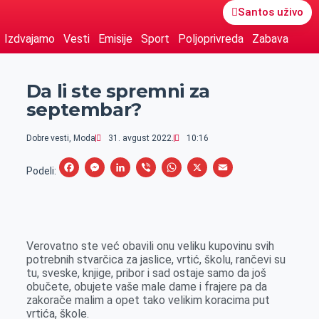
Santos uživo
Izdvajamo
Vesti
Emisije
Sport
Poljoprivreda
Zabava
Da li ste spremni za
septembar?
Dobre vesti
,
Moda
31. avgust 2022.
10:16
F
M
L
V
W
X
E
Podeli:
a
e
i
i
h
m
c
s
n
b
a
a
e
s
k
e
t
i
Verovatno ste već obavili onu veliku kupovinu svih
b
e
e
r
s
l
potrebnih stvarčica za jaslice, vrtić, školu, rančevi su
o
n
d
A
tu, sveske, knjige, pribor i sad ostaje samo da još
obučete, obujete vaše male dame i frajere pa da
o
g
I
p
zakorače malim a opet tako velikim koracima put
k
e
n
p
vrtića, škole.