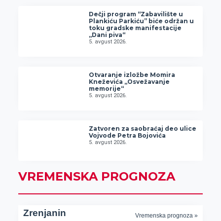
Dečji program “Zabavilište u
Plankiću Parkiću” biće održan u
toku gradske manifestacije
„Dani piva“
5. avgust 2026.
Otvaranje izložbe Momira
Kneževića „Osvežavanje
memorije“
5. avgust 2026.
Zatvoren za saobraćaj deo ulice
Vojvode Petra Bojovića
5. avgust 2026.
VREMENSKA PROGNOZA