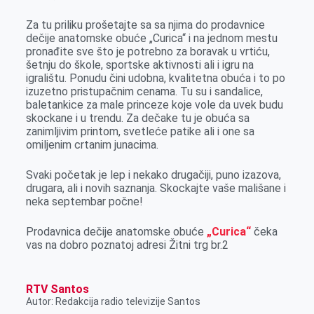
r
Za tu priliku prošetajte sa sa njima do prodavnice
dečije anatomske obuće „Curica“ i na jednom mestu
pronađite sve što je potrebno za boravak u vrtiću,
šetnju do škole, sportske aktivnosti ali i igru na
igralištu. Ponudu čini udobna, kvalitetna obuća i to po
izuzetno pristupačnim cenama. Tu su i sandalice,
baletankice za male princeze koje vole da uvek budu
skockane i u trendu. Za dečake tu je obuća sa
zanimljivim printom, svetleće patike ali i one sa
omiljenim crtanim junacima.
Svaki početak je lep i nekako drugačiji, puno izazova,
drugara, ali i novih saznanja. Skockajte vaše mališane i
neka septembar počne!
Prodavnica dečije anatomske obuće
„Curica“
čeka
vas na dobro poznatoj adresi Žitni trg br.2
RTV Santos
Autor: Redakcija radio televizije Santos