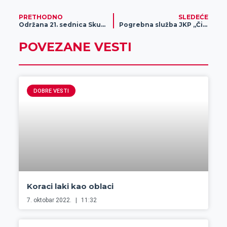
PRETHODNO
SLEDEĆE
Održana 21. sednica Skupštine Opštine Nova Crnja
Pogrebna služba JKP „Čistoća i zelenilo“ dostupna 24 časa – 7 dana u nedelji
POVEZANE VESTI
DOBRE VESTI
Koraci laki kao oblaci
7. oktobar 2022.
11:32