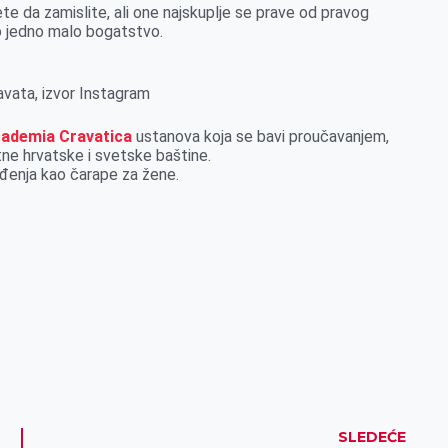
 da zamislite, ali one najskuplje se prave od pravog
vo jedno malo bogatstvo.
avata, izvor Instagram
ademia Cravatica
ustanova koja se bavi proučavanjem,
ne hrvatske i svetske baštine.
đenja kao čarape za žene.
SLEDEĆE