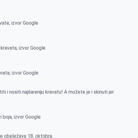
vate, izvor Google
 kravata, izvor Google
avata, izvor Google
 i nositi najšareniju kravatu! A možete je i skinuti jer
h boja, izvor Google
 se obeležava 18. oktobra.