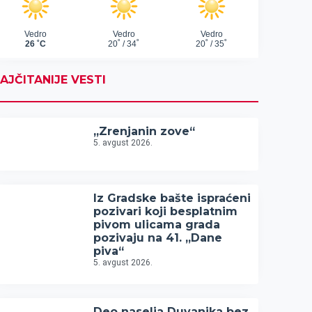
AJČITANIJE VESTI
„Zrenjanin zove“
5. avgust 2026.
Iz Gradske bašte ispraćeni
pozivari koji besplatnim
pivom ulicama grada
pozivaju na 41. „Dane
piva“
5. avgust 2026.
Deo naselja Duvanika bez