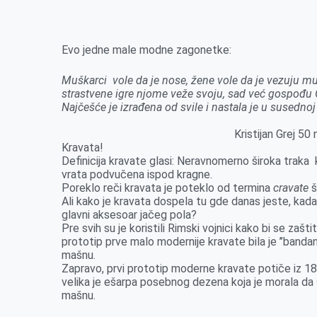
k
g
d
r
t
m
e
I
s
a
r
n
A
i
Evo jedne male modne zagonetke:
p
l
Muškarci vole da je nose, žene vole da je vezuju muš
p
strastvene igre njome veže svoju, sad već gospođu 
Najčešće je izrađena od svile i nastala je u susednoj
Kristijan Grej 50 
Kravata!
Definicija kravate glasi: Neravnomerno široka traka
vrata podvučena ispod kragne.
Poreklo reči kravata je poteklo od termina
cravate
š
Ali kako je kravata dospela tu gde danas jeste, kad
glavni aksesoar jačeg pola?
Pre svih su je koristili Rimski vojnici kako bi se zašt
prototip prve malo modernije kravate bila je ’’bandan
mašnu.
Zapravo, prvi prototip moderne kravate potiče iz 1
velika je ešarpa posebnog dezena koja je morala da 
mašnu.