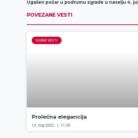
Ugašen požar u podrumu zgrade u naselju 4. jul
POVEZANE VESTI
DOBRE VESTI
Prolećna elegancija
13. maj 2022.
11:30