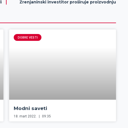
i
Zrenjaninski investitor proširuje proizvodnju
DOBRE VESTI
Modni saveti
18. mart 2022.
09:35