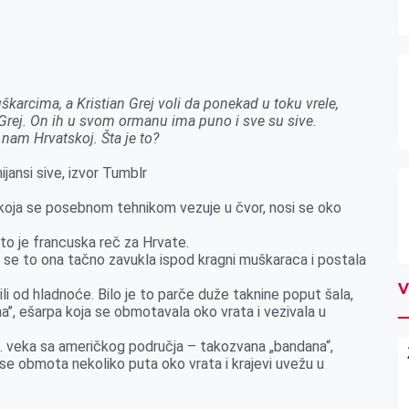
karcima, a Kristian Grej voli da ponekad u toku vrele,
Grej. On ih u svom ormanu ima puno i sve su sive.
 nam Hrvatskoj. Šta je to?
nijansi sive, izvor Tumblr
 koja se posebnom tehnikom vezuje u čvor, nosi se oko
to je francuska reč za Hrvate.
a se to ona tačno zavukla ispod kragni muškaraca i postala
V
itili od hladnoće. Bilo je to parče duže taknine poput šala,
a’’, ešarpa koja se obmotavala oko vrata i vezivala u
8. veka sa američkog područja – takozvana „bandana“,
se obmota nekoliko puta oko vrata i krajevi uvežu u