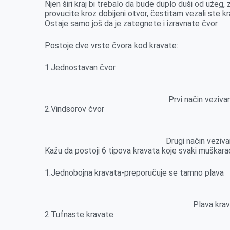
Njen širi kraj bi trebalo da bude duplo duši od užeg,
provucite kroz dobijeni otvor, čestitam vezali ste k
Ostaje samo još da je zategnete i izravnate čvor.
Postoje dve vrste čvora kod kravate:
1.Jednostavan čvor
Prvi način veziva
2.Vindsorov čvor
Drugi način veziva
Kažu da postoji 6 tipova kravata koje svaki muškar
1.Jednobojna kravata-preporučuje se tamno plava
Plava krav
2.Tufnaste kravate