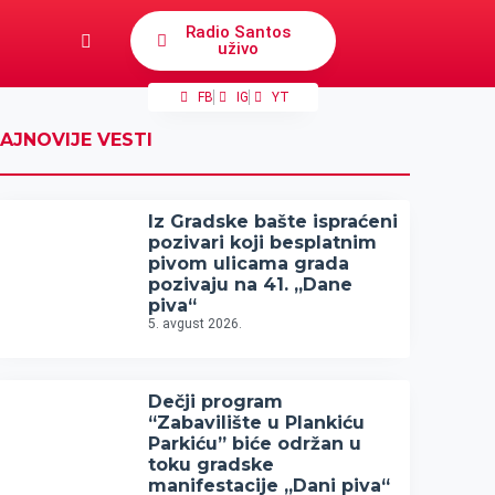
Radio Santos
uživo
FB
IG
YT
AJNOVIJE VESTI
Iz Gradske bašte ispraćeni
pozivari koji besplatnim
pivom ulicama grada
pozivaju na 41. „Dane
piva“
5. avgust 2026.
Dečji program
“Zabavilište u Plankiću
Parkiću” biće održan u
toku gradske
manifestacije „Dani piva“