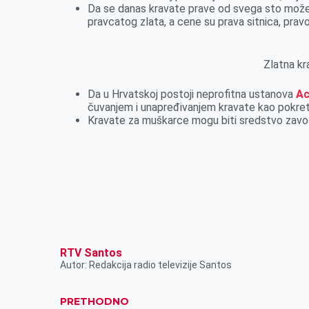
Da se danas kravate prave od svega sto možete
pravcatog zlata, a cene su prava sitnica, pra
Zlatna kr
Da u Hrvatskoj postoji neprofitna ustanova
Ac
čuvanjem i unapređivanjem kravate kao pokret
Kravate za muškarce mogu biti sredstvo zavo
RTV Santos
Autor: Redakcija radio televizije Santos
PRETHODNO