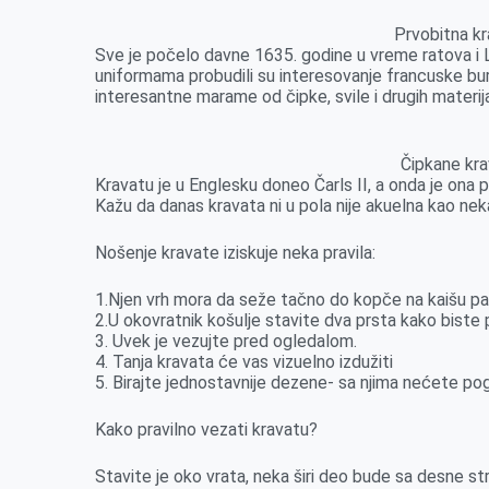
Prvobitna kr
Sve je počelo davne 1635. godine u vreme ratova i Lu
uniformama probudili su interesovanje francuske bur
interesantne marame od čipke, svile i drugih materija
Čipkane kra
Kravatu je u Englesku doneo Čarls II, a onda je ona 
Kažu da danas kravata ni u pola nije akuelna kao nek
Nošenje kravate iziskuje neka pravila:
1.Njen vrh mora da seže tačno do kopče na kaišu pa
2.U okovratnik košulje stavite dva prsta kako biste pro
3. Uvek je vezujte pred ogledalom.
4. Tanja kravata će vas vizuelno izdužiti
5. Birajte jednostavnije dezene- sa njima nećete pog
Kako pravilno vezati kravatu?
Stavite je oko vrata, neka širi deo bude sa desne st