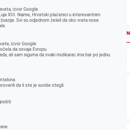
avata, izvor Google
ja XIII. Naime, Hrvatski plaćenici u interesantnim
žuazije. Svi su odjednom želeli da oko vrata nose
la.
N
vate, izvor Google
počela da osvaja Evropu.
ada, ali sam sigurna da svaki muškarac ima bar po jednu.
ntalona.
verili da li ste je suviše stegli.
rešiti
rane.