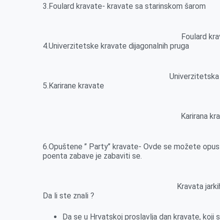
3.Foulard kravate- kravate sa starinskom šarom
Foulard kra
4.Univerzitetske kravate dijagonalnih pruga
Univerzitetska
5.Karirane kravate
Karirana kr
6.Opuštene ’’ Party’’ kravate- Ovde se možete opustiti
poenta zabave je zabaviti se.
Kravata jarki
Da li ste znali ?
Da se u Hrvatskoj proslavlja dan kravate, koji