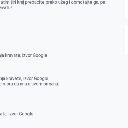
 zatim širi kraj prebacite preko užeg i obmotajte ga, pa
ravatu!
nja kravate, izvor Google
nja kravate, izvor Google
ac mora da ima u svom ormanu:
ata, izvor Google