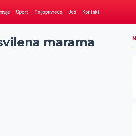
isije
Sport
Poljoprivreda
Još
Kontakt
i svilena marama
N