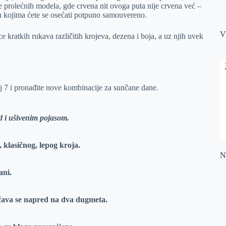
 prolećnih modela, gde crvena nit ovoga puta nije crvena već –
u kojima ćete se osećati potpuno samouvereno.
V
ce kratkih rukava različitih krojeva, dezena i boja, a uz njih uvek
j 7 i pronađite nove kombinacije za sunčane dane.
 i ušivenim pojasom.
 klasičnog, lepog kroja.
Na
ani.
ava se napred na dva dugmeta.