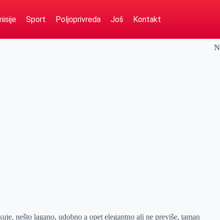
isije
Sport
Poljoprivreda
Još
Kontakt
N
uje, nešto lagano, udobno a opet elegantno ali ne previše, taman