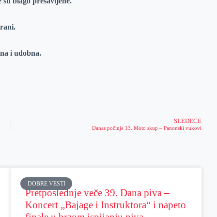
 su blago presavijene.
rani.
na i udobna.
SLEDEĆE
Danas počinje 13. Moto skup – Panonski vukovi
DOBRE VESTI
Pretposlednje veče 39. Dana piva –
Koncert „Bajage i Instruktora“ i napeto
finale u brzom ispijanju piva