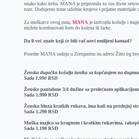
onako kako treba. MANA je pripremila za vas divne setove
r
n
A
i
roze. Dodajemo tome udobne krojeve i prijatne materijale 
p
l
Za muškarce ovog puta,
MANA
je izdvojila košulje i maji
p
možete kombinovati šorts do kolena ili farke.
Da li već znate koji će biti vaš novi omiljeni komad?
Posetite MANA radnju u Zrenjaninu na adresi Žitni trg bro
Ženska dugačka košulja tunika sa kopčanjem na dugmad
Sada 1.990 RSD
Ženske pantalone 3/4 dužine sa prolećnom aplikacijom,
Sada 1.990 RSD
Ženska bluza kratkih rukava, ima kaiš na prednjoj str
Sada 1.290 RSD
Muška majica sa kragnom i kratkim rukavima, zakopč
Sada 1.190 RSD