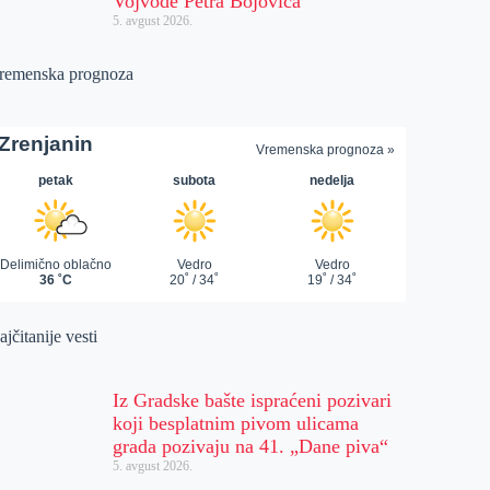
Vojvode Petra Bojovića
5. avgust 2026.
remenska prognoza
jčitanije vesti
Iz Gradske bašte ispraćeni pozivari
koji besplatnim pivom ulicama
grada pozivaju na 41. „Dane piva“
5. avgust 2026.