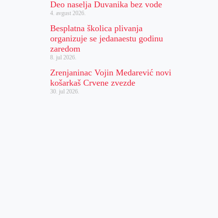
Deo naselja Duvanika bez vode
4. avgust 2026.
Besplatna školica plivanja
organizuje se jedanaestu godinu
zaredom
8. jul 2026.
Zrenjaninac Vojin Medarević novi
košarkaš Crvene zvezde
30. jul 2026.