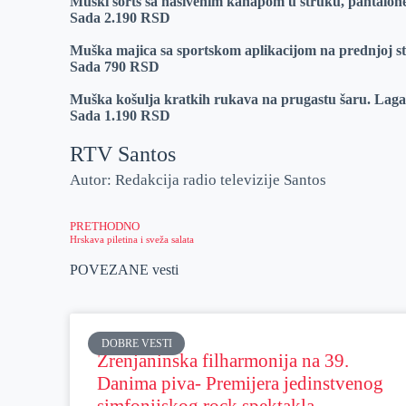
Muški šorts sa našivenim kanapom u struku, pantalone
Sada 2.190 RSD
Muška majica sa sportskom aplikacijom na prednjoj st
Sada 790 RSD
Muška košulja kratkih rukava na prugastu šaru. Laga
Sada 1.190 RSD
RTV Santos
Autor: Redakcija radio televizije Santos
PRETHODNO
Hrskava piletina i sveža salata
POVEZANE vesti
DOBRE VESTI
Zrenjaninska filharmonija na 39.
Danima piva- Premijera jedinstvenog
simfonijskog rock spektakla