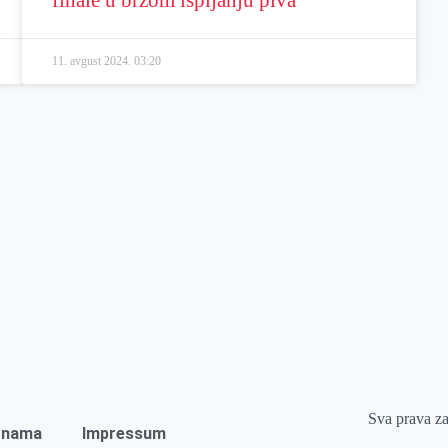
11. avgust 2024.
03:20
Sva prava z
 nama
Impressum