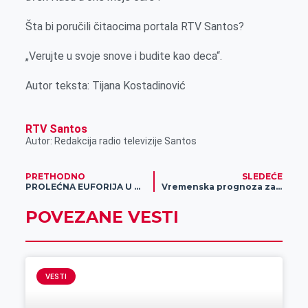
Šta bi poručili čitaocima portala RTV Santos?
„Verujte u svoje snove i budite kao deca“.
Autor teksta: Tijana Kostadinović
RTV Santos
Autor: Redakcija radio televizije Santos
PRETHODNO
SLEDEĆE
PROLEĆNA EUFORIJA U MERIDIANU – Uplati depozit platnom karticom i OSVOJI iPhone 14 PRO!
Vremenska prognoza za 27.mart
POVEZANE VESTI
VESTI