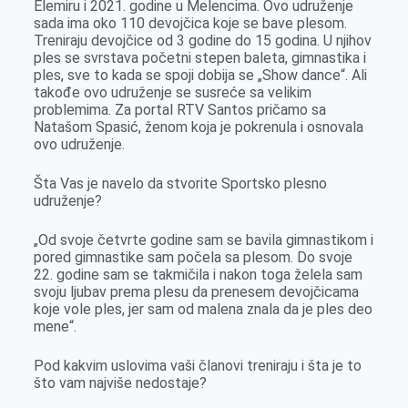
Elemiru i 2021. godine u Melencima. Ovo udruženje
o
g
I
p
sada ima oko 110 devojčica koje se bave plesom.
k
e
n
p
Treniraju devojčice od 3 godine do 15 godina. U njihov
ples se svrstava početni stepen baleta, gimnastika i
r
ples, sve to kada se spoji dobija se „Show dance“. Ali
takođe ovo udruženje se susreće sa velikim
problemima. Za portal RTV Santos pričamo sa
Natašom Spasić, ženom koja je pokrenula i osnovala
ovo udruženje.
Šta Vas je navelo da stvorite Sportsko plesno
udruženje?
„Od svoje četvrte godine sam se bavila gimnastikom i
pored gimnastike sam počela sa plesom. Do svoje
22. godine sam se takmičila i nakon toga želela sam
svoju ljubav prema plesu da prenesem devojčicama
koje vole ples, jer sam od malena znala da je ples deo
mene“.
Pod kakvim uslovima vaši članovi treniraju i šta je to
što vam najviše nedostaje?