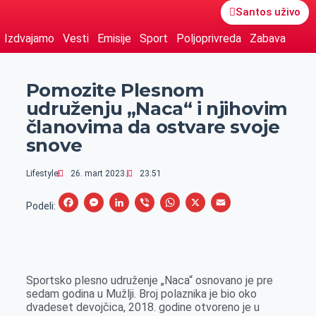
Santos uživo
Izdvajamo
Vesti
Emisije
Sport
Poljoprivreda
Zabava
Pomozite Plesnom
udruženju „Naca“ i njihovim
članovima da ostvare svoje
snove
Lifestyle
26. mart 2023.
23:51
F
M
L
V
W
X
E
Podeli:
a
e
i
i
h
m
c
s
n
b
a
a
e
s
k
e
t
i
Sportsko plesno udruženje „Naca“ osnovano je pre
b
e
e
r
s
l
sedam godina u Mužlji. Broj polaznika je bio oko
o
n
d
A
dvadeset devojčica, 2018. godine otvoreno je u