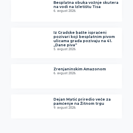
Besplatna obuka vožnje skutera
na vodi na Izletištu Tisa
6. avgust 2026.
Iz Gradske bašte ispraćeni
pozivari koji besplatnim pivom
ulicama grada pozivaju na 41.
„Dane piva“
5. avgust 2026.
Zrenjaninskim Amazonom
6. avgust 2026.
Dejan Matić priredio veče za
pamćenje na Žitnom trgu
9. avgust 2026.