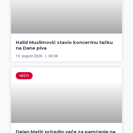
Halid Muslimović stavio koncertnu tačku
na Dane piva
10. avgust 2026.
00:08
VESTI
Dejan Matić priredio veče za pamćenje na