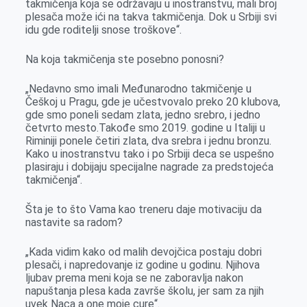
takmičenja koja se održavaju u inostranstvu, mali broj
plesača može ići na takva takmičenja. Dok u Srbiji svi
idu gde roditelji snose troškove“.
Na koja takmičenja ste posebno ponosni?
„Nedavno smo imali Međunarodno takmičenje u
Češkoj u Pragu, gde je učestvovalo preko 20 klubova,
gde smo poneli sedam zlata, jedno srebro, i jedno
četvrto mesto.Takođe smo 2019. godine u Italiji u
Riminiji ponele četiri zlata, dva srebra i jednu bronzu.
Kako u inostranstvu tako i po Srbiji deca se uspešno
plasiraju i dobijaju specijalne nagrade za predstojeća
takmičenja“.
Šta je to što Vama kao treneru daje motivaciju da
nastavite sa radom?
„Kada vidim kako od malih devojčica postaju dobri
plesači, i napredovanje iz godine u godinu. Njihova
ljubav prema meni koja se ne zaboravlja nakon
napuštanja plesa kada završe školu, jer sam za njih
uvek Naca a one moje cure“.