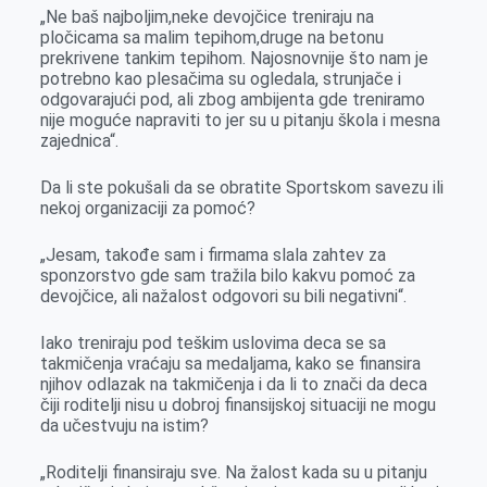
„Ne baš najboljim,neke devojčice treniraju na
pločicama sa malim tepihom,druge na betonu
prekrivene tankim tepihom. Najosnovnije što nam je
potrebno kao plesačima su ogledala, strunjače i
odgovarajući pod, ali zbog ambijenta gde treniramo
nije moguće napraviti to jer su u pitanju škola i mesna
zajednica“.
Da li ste pokušali da se obratite Sportskom savezu ili
nekoj organizaciji za pomoć?
„Jesam, takođe sam i firmama slala zahtev za
sponzorstvo gde sam tražila bilo kakvu pomoć za
devojčice, ali nažalost odgovori su bili negativni“.
Iako treniraju pod teškim uslovima deca se sa
takmičenja vraćaju sa medaljama, kako se finansira
njihov odlazak na takmičenja i da li to znači da deca
čiji roditelji nisu u dobroj finansijskoj situaciji ne mogu
da učestvuju na istim?
„Roditelji finansiraju sve. Na žalost kada su u pitanju