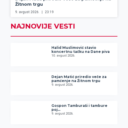
Žitnom trgu
9. avgust 2026.
23:19
NAJNOVIJE VESTI
Halid Muslimović stavio
koncertnu tačku na Dane piva
10. avgust 2026.
Dejan Matić priredio veče za
pamćenje na Žitnom trgu
9. avgust 2026.
Gospon Tamburaši i tambure
poj…
9. avgust 2026.