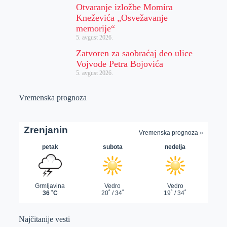
Otvaranje izložbe Momira
Kneževića „Osvežavanje
memorije“
5. avgust 2026.
Zatvoren za saobraćaj deo ulice
Vojvode Petra Bojovića
5. avgust 2026.
Vremenska prognoza
Najčitanije vesti