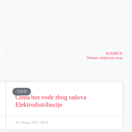
SLEDEĆE
Višesatna isključenja struje
VESTI
Čenta bez vode zbog radova
Elektrodistribucije
10. februar 2022.
08:21