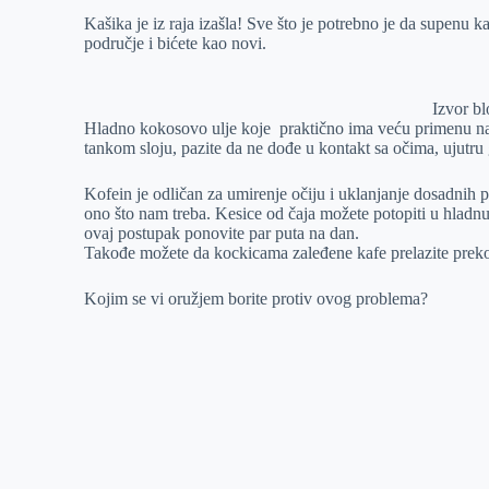
Kašika je iz raja izašla! Sve što je potrebno je da supenu ka
područje i bićete kao novi.
Izvor b
Hladno kokosovo ulje koje praktično ima veću primenu na 
tankom sloju, pazite da ne dođe u kontakt sa očima, ujutru g
Kofein je odličan za umirenje očiju i uklanjanje dosadnih p
ono što nam treba. Kesice od čaja možete potopiti u hladnu v
ovaj postupak ponovite par puta na dan.
Takođe možete da kockicama zaleđene kafe prelazite preko 
Kojim se vi oružjem borite protiv ovog problema?