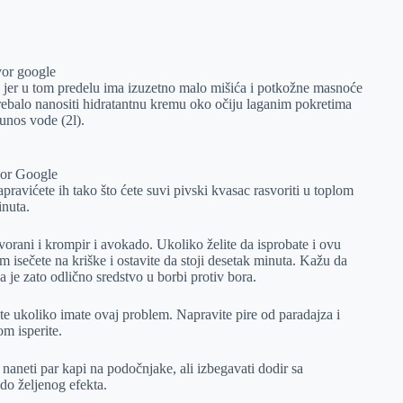
vor google
vo jer u tom predelu ima izuzetno malo mišića i potkožne masnoće
trebalo nanositi hidratantnu kremu oko očiju laganim pokretima
unos vode (2l).
vor Google
ravićete ih tako što ćete suvi pivski kvasac rasvoriti u toplom
inuta.
vorani i krompir i avokado. Ukoliko želite da isprobate i ovu
 isečete na kriške i ostavite da stoji desetak minuta. Kažu da
a je zato odlično sredstvo u borbi protiv bora.
jte ukoliko imate ovaj problem. Napravite pire od paradajza i
om isperite.
naneti par kapi na podočnjake, ali izbegavati dodir sa
do željenog efekta.