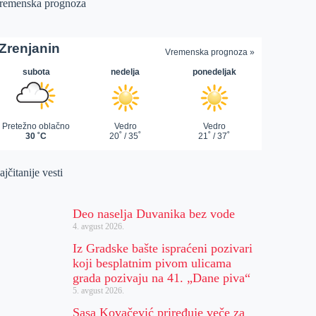
remenska prognoza
jčitanije vesti
Deo naselja Duvanika bez vode
4. avgust 2026.
Iz Gradske bašte ispraćeni pozivari
koji besplatnim pivom ulicama
grada pozivaju na 41. „Dane piva“
5. avgust 2026.
Sasa Kovačević priređuje veče za