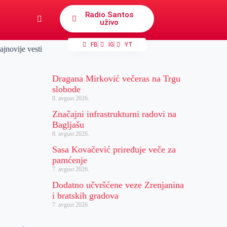
Radio Santos
uživo
FB
IG
YT
ajnovije vesti
Dragana Mirković večeras na Trgu
slobode
8. avgust 2026.
Značajni infrastrukturni radovi na
Bagljašu
8. avgust 2026.
Sasa Kovačević priređuje veče za
pamćenje
7. avgust 2026.
Dodatno učvršćene veze Zrenjanina
i bratskih gradova
7. avgust 2026.