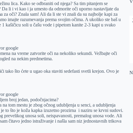
V
vežinu lica. Kako se odbraniti od njega? Sa tim pitanjem se
Da li i vi kao i ja umesto da odmorite oči uporno nastavljate da
 za oči? Znala sam! Ali da li ste vi znali da su najbolje kapi za
 samo imajte razumevanja prema svojim očima. A ukoliko ste baš u
 1 kašičicu soli u čašu vode i pipetom kanite 2-3 kapi u svako
vor google
remena na vreme zatvorite oči na nekoliko sekundi. Vežbajte oči
 pogled na nekim predmetima.
 tako što ćete u ugao oka staviti sedefasti svetli krejon. Ovo je
Na
vor google
eljem broj jedan, podočnjacima?
 na tom mestu je zbog očnog udubljenja u senci, a udubljenja
je to što je koža kapka izuzetno prozirna i naziru se krvni sudovi.
og prevelikog unosa soli, neispavanosti, premalog unosa vode. Ali
 sam čitavo jedno istraživanje i našla sam niz jednostavnih trikova