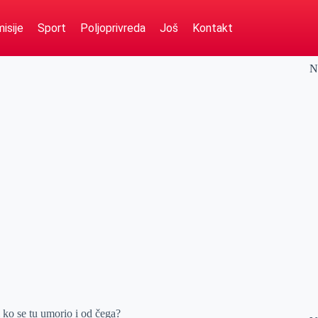
isije
Sport
Poljoprivreda
Još
Kontakt
N
 ko se tu umorio i od čega?