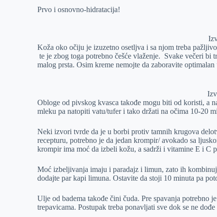
Prvo i osnovno-hidratacija!
Iz
Koža oko očiju je izuzetno osetljva i sa njom treba pažlji
te je zbog toga potrebno češće vlaženje. Svake večeri bi 
malog prsta. Osim kreme nemojte da zaboravite optimalan 
Iz
Obloge od pivskog kvasca takođe mogu biti od koristi, a nap
mleku pa natopiti vatu/tufer i tako držati na očima 10-20 m
Neki izvori tvrde da je u borbi protiv tamnih krugova delot
recepturu, potrebno je da jedan krompir/ avokado sa ljuskom
krompir ima moć da izbeli kožu, a sadrži i vitamine E i C p
Moć izbeljivanja imaju i paradajz i limun, zato ih kombinu
dodajte par kapi limuna. Ostavite da stoji 10 minuta pa pot
Ulje od badema takođe čini čuda. Pre spavanja potrebno je 
trepavicama. Postupak treba ponavljati sve dok se ne dođe 