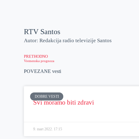
RTV Santos
Autor: Redakcija radio televizije Santos
PRETHODNO
Vremenska prognoza
POVEZANE vesti
DOBRE VESTI
Svi moramo biti zdravi
9. mart 2022.
17:15