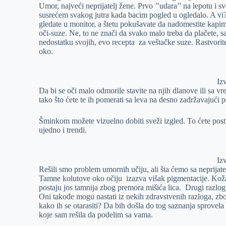
Umor, najveći neprijatelj žene. Prvo ’’udara’’ na lepotu i s
r
n
A
i
susrećem svakog jutra kada bacim pogled u ogledalo. A vi? 
gledate u monitor, a štetu pokušavate da nadomestite kapima
p
l
oči-suze. Ne, to ne znači da svako malo treba da plačete,
p
nedostatku svojih, evo recepta za veštačke suze. Rastvorite
oko.
Iz
Da bi se oči malo odmorile stavite na njih dlanove ili sa v
tako što ćete te ih pomerati sa leva na desno zadržavajući
Šminkom možete vizuelno dobiti sveži izgled. To ćete postići
ujedno i trendi.
Iz
Rešili smo problem umornih učiju, ali šta ćemo sa neprijat
Tamne kolutove oko očiju izazva višak pigmentacije. Koža
postaju jos tamnija zbog premora mišića lica. Drugi razlog 
Oni takođe mogu nastati iz nekih zdravstvenih razloga, zb
kako ih se otarasiti? Da bih došla do tog saznanja sprovela
koje sam rešila da podelim sa vama.