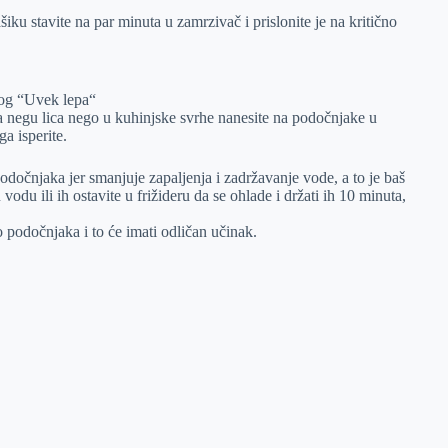
šiku stavite na par minuta u zamrzivač i prislonite je na kritično
log “Uvek lepa“
negu lica nego u kuhinjske svrhe nanesite na podočnjake u
a isperite.
odočnjaka jer smanjuje zapaljenja i zadržavanje vode, a to je baš
odu ili ih ostavite u frižideru da se ohlade i držati ih 10 minuta,
podočnjaka i to će imati odličan učinak.