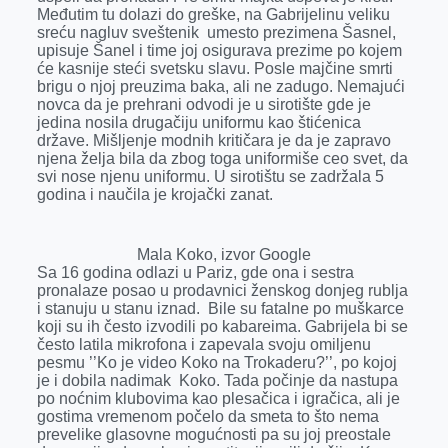
Međutim tu dolazi do greške, na Gabrijelinu veliku
sreću nagluv sveštenik umesto prezimena Šasnel,
upisuje Šanel i time joj osigurava prezime po kojem
će kasnije steći svetsku slavu. Posle majčine smrti
brigu o njoj preuzima baka, ali ne zadugo. Nemajući
novca da je prehrani odvodi je u sirotište gde je
jedina nosila drugačiju uniformu kao štićenica
države. Mišljenje modnih kritičara je da je zapravo
njena želja bila da zbog toga uniformiše ceo svet, da
svi nose njenu uniformu. U sirotištu se zadržala 5
godina i naučila je krojački zanat.
Mala Koko, izvor Google
Sa 16 godina odlazi u Pariz, gde ona i sestra
pronalaze posao u prodavnici ženskog donjeg rublja
i stanuju u stanu iznad. Bile su fatalne po muškarce
koji su ih često izvodili po kabareima. Gabrijela bi se
često latila mikrofona i zapevala svoju omiljenu
pesmu ’’Ko je video Koko na Trokaderu?’’, po kojoj
je i dobila nadimak Koko. Tada počinje da nastupa
po noćnim klubovima kao plesačica i igračica, ali je
gostima vremenom počelo da smeta to što nema
prevelike glasovne mogućnosti pa su joj preostale