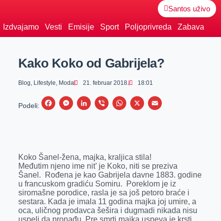
Santos uživo
Izdvajamo
Vesti
Emisije
Sport
Poljoprivreda
Zabava
Kako Koko od Gabrijela?
Blog
,
Lifestyle
,
Moda
21. februar 2018.
18:01
F
M
L
V
W
X
E
Podeli:
a
e
i
i
h
m
c
s
n
b
a
a
e
s
k
e
t
i
Koko Šanel-žena, majka, kraljica stila!
b
e
e
r
s
l
Međutim njeno ime nit’ je Koko, niti se preziva
o
n
d
A
Šanel. Rođena je kao Gabrijela davne 1883. godine
u francuskom gradiću Somiru. Poreklom je iz
o
g
I
p
siromašne porodice, rasla je sa još petoro braće i
k
e
n
p
sestara. Kada je imala 11 godina majka joj umire, a
oca, uličnog prodavca šešira i dugmadi nikada nisu
r
uspeli da pronađu. Pre smrti majka uspeva je krsti.