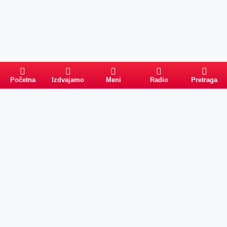
Početna
Izdvajamo
Meni
Radio
Pretraga
Pretraga
Kategorije
Ostalo
Naslovna
Izdvajamo