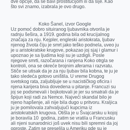
dve opcije, da se bavi prostitucijom ili da šije. Kao
što svi znamo, izabrala je ovo drugo.
Koko Šanel, izvor Google
Uz pomoć dobro situiranog ljubavnika otvorila je
radnju šešira, a 1919. godina bila od krucijalnog
značaja za nju. Kejpler, engleski aristokrata, ljubav
njenog života čiju je smrt jako teško podnela, uveo ju
je u aristokratske krugove, pokazao joj sjaj i glamur i
upoznao je sa ljudima koji su je uzdigli. Posle
njegove smrti, razočarana i ranjena Koko otrgla se
kontroli, ona se okreće brojnim aferama i razvratu.
Stiče se utisak da je za nju ljubav bila kobna, te ju je
tako sledeća gotovo uništila. U vreme Drugog
svetskog rata, zaljubljuje se u nacističkog oficira i
njena karijera biva dovedena u pitanje. Francuzi su
joj se podsmevali i bojkotovali je jer su smatrali da je
špijun koji radi za Nemce. Najveći skandal bilo je
njeno hapšenje, ali nije bila dugo u pritvoru. Kraljica
ju je pomilovala zahvaljujući kupcima iz
aristokratskih krugova. Otišla je u Švajcarsku u kojoj
je boravila 10 godina, zatim se vratila u Francusku
ali njeni sunarodnici još uvek nisu bili spremni da joj
oproste. Zatim se preselila u Ameriku gde su je