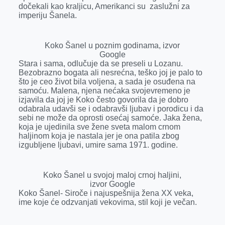
dočekali kao kraljicu, Amerikanci su zaslužni za
imperiju Šanela.
Koko Šanel u poznim godinama, izvor
Google
Stara i sama, odlučuje da se preseli u Lozanu.
Bezobrazno bogata ali nesrećna, teško joj je palo to
što je ceo život bila voljena, a sada je osuđena na
samoću. Malena, njena nećaka svojevremeno je
izjavila da joj je Koko često govorila da je dobro
odabrala udavši se i odabravši ljubav i porodicu i da
sebi ne može da oprosti osećaj samoće. Jaka žena,
koja je ujedinila sve žene sveta malom crnom
haljinom koja je nastala jer je ona patila zbog
izgubljene ljubavi, umire sama 1971. godine.
Koko Šanel u svojoj maloj crnoj haljini,
izvor Google
Koko Šanel- Siroče i najuspešnija žena XX veka,
ime koje će odzvanjati vekovima, stil koji je večan.